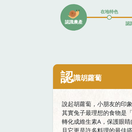
在地特色
認識農產
認
認
識胡蘿蔔
說起胡蘿蔔，小朋友的印
其實兔子最理想的食物是「
轉化成維生素A，保護眼
且它更是許多料理的最佳