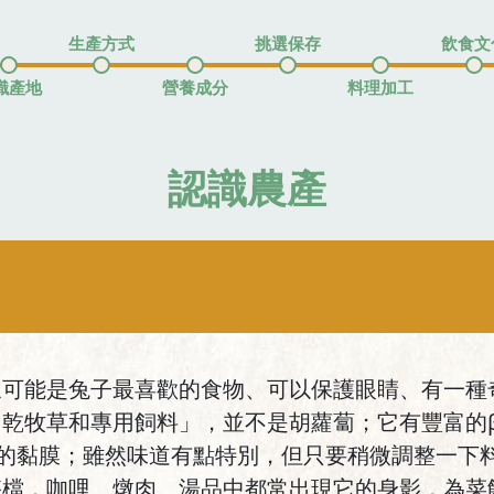
生產方式
挑選保存
飲食文
識產地
營養成分
料理加工
認識農產
象可能是兔子最喜歡的食物、可以保護眼睛、有一種
乾牧草和專用飼料」，並不是胡蘿蔔；它有豐富的β
睛的黏膜；雖然味道有點特別，但只要稍微調整一下
搭檔，咖哩、燉肉、湯品中都常出現它的身影，為菜