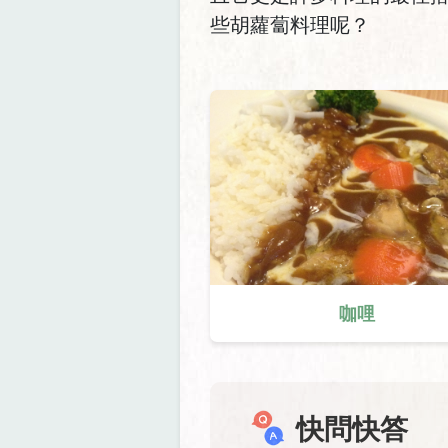
些胡蘿蔔料理呢？
咖哩
快問快答