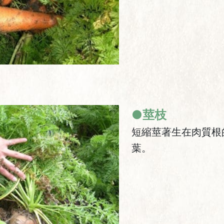
●莖枝
短縮莖著生在肉質根
葉。