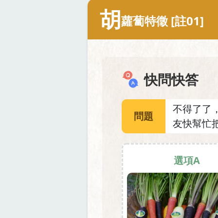
胡
蘿蔔特徵 [註01]
快問快答
不得了了
問題
友快幫忙
選項A