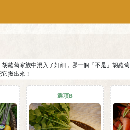
，胡蘿蔔家族中混入了奸細，哪一個「不是」胡蘿蔔
把它揪出來！
選項B