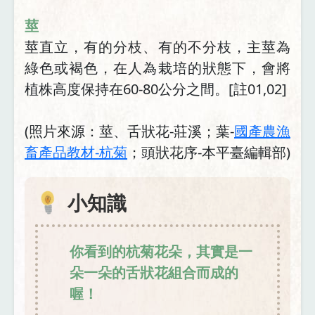
莖
莖直立，有的分枝、有的不分枝，主莖為
綠色或褐色，在人為栽培的狀態下，會將
植株高度保持在60-80公分之間。[註01,02]
(照片來源：莖、舌狀花-莊溪；葉-
國產農漁
畜產品教材-杭菊
；頭狀花序-本平臺編輯部)
小知識
你看到的杭菊花朵，其實是一
朵一朵的舌狀花組合而成的
喔！