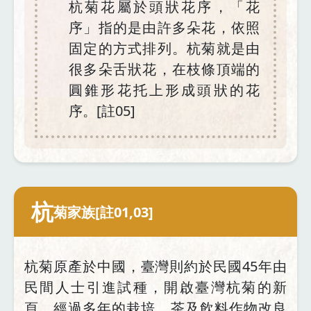
杭菊花屬於頭狀花序，「花
序」指的是由許多朵花，依照
固定的方式排列。杭菊就是由
很多朵舌狀花，在枝條頂端的
圓錐形花托上形成頭狀的花
序。[註05]
杭
菊家族[註01,03]
杭菊原產於中國，
臺灣則約於民國45年由
民間人士引進試種，開啟臺灣杭菊的新
頁。經過多年的栽培，茶及飲料作物改良