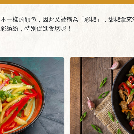
多不一樣的顏色，因此又被稱為「彩椒」，甜椒拿來
色彩繽紛，特別促進食慾呢！