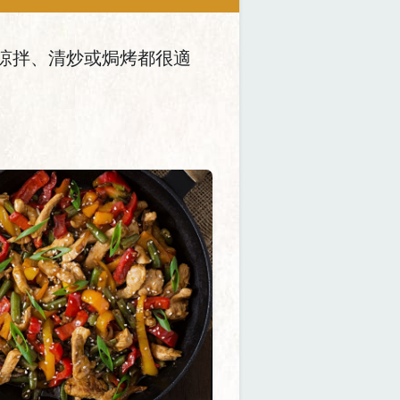
涼拌、清炒或焗烤都很適