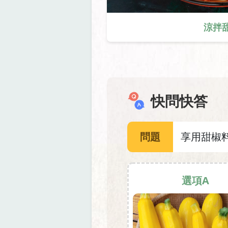
涼拌
快問快答
問題
享用甜椒
選項A