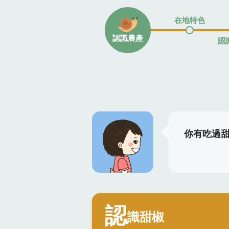
在地特色
認識農產
認
你有吃過
認
識甜椒