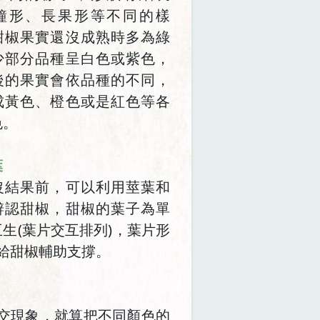
鐘形、長果形等不同的樣
甜椒果實還沒成熟時多為綠
少部分品種呈白色或紫色，
後的果實會依品種的不同，
成黃色、橙色或是紅色等各
色。
葉
沒結果前，可以利用莖葉和
辨認甜椒，甜椒的葉子為單
生(葉片交互排列)，葉片形
給甜椒輔助支撐。
交現象，就算把不同顏色的