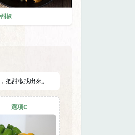
炒甜椒
，把甜椒找出來。
選項C