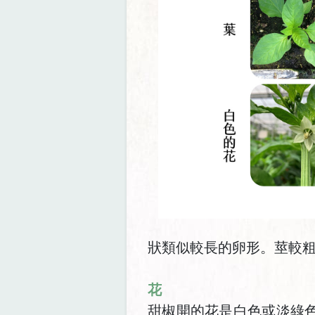
狀類似較長的卵形。莖較
花
甜椒開的花是白色或淡綠