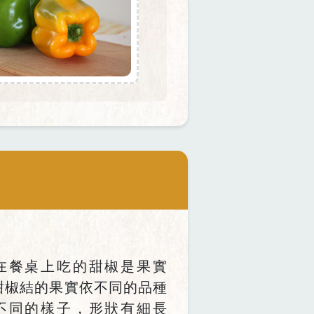
在餐桌上吃的甜椒是果實
甜椒結的果實依不同的品種
不同的樣子，形狀有細長