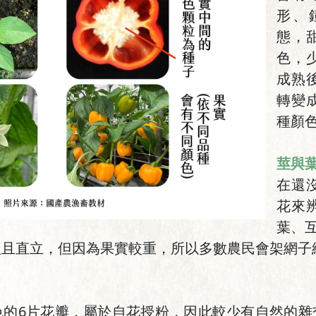
形、
態，
色，
成熟
轉變
種顏
莖與
在還
花來
葉、互
粗且直立，但因為果實較重，所以多數農民會架網子
色的6片花瓣，屬於自花授粉，因此較少有自然的雜