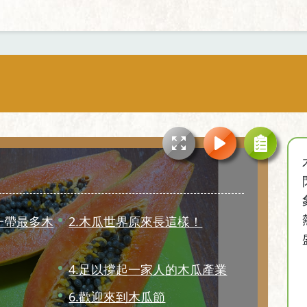
一帶最多木
2.木瓜世界原來長這樣！
4.足以撐起一家人的木瓜產業
6.歡迎來到木瓜節