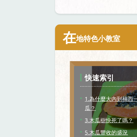
在
地特色小教室
快速索引
1.為什麼大內到楠西
瓜？
3.木瓜樹快死了嗎？
5.木瓜豐收的盛況