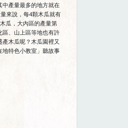
其中產量最多的地方就在
產量來說，每4顆木瓜就有
南木瓜，大內區的產量第
化區、山上區等地也有許
盛產木瓜呢？木瓜園裡又
在地特色小教室」聽故事