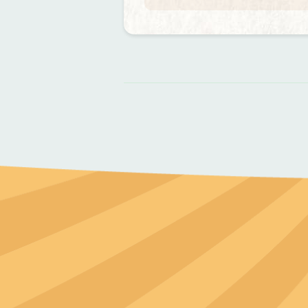
資
料來源