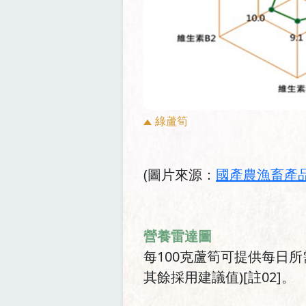
綠蘆筍
(圖片來源：
國產農漁畜產品
營養雷達圖
每100克蘆筍可提供每日所
其餘採用建議值)[註02]。