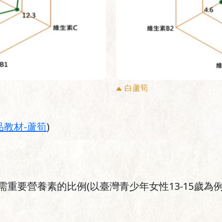
白蘆筍
教材-蘆筍
)
需重要營養素的比例(以臺灣青少年女性13-15歲