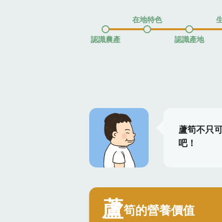
在地特色
認識農產
認識產地
蘆筍不只
吧！
蘆
筍的營養價值