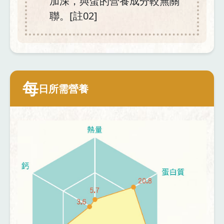
加深，與蛋的營養成分較無關
聯。[註02]
每
日所需營養