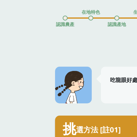
在地特色
認識農產
認識產地
吃龍眼好
挑
選方法 [註01]