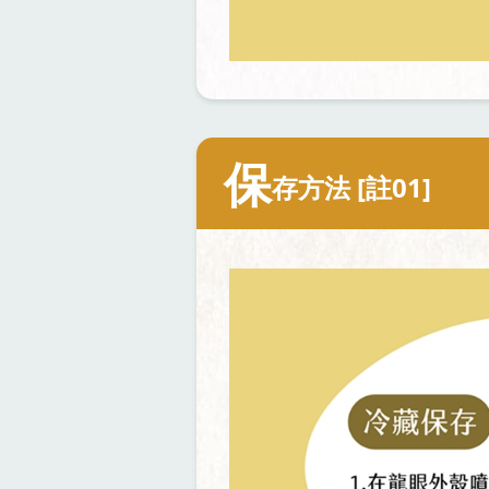
保
存方法 [註01]