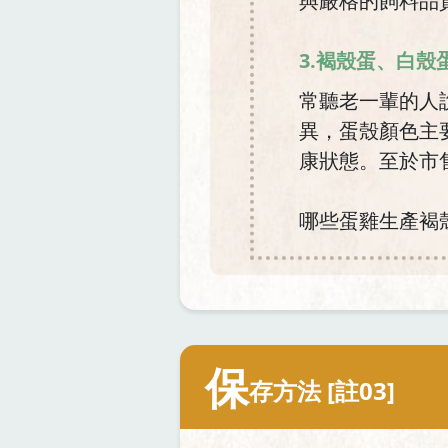
與嚴格的飼料品質
3.褐殼蛋、白殼
常聽老一輩的人
異，蛋殼顏色主
康狀態。至於市售
哪些蛋雞生產褐
保
存方法 [註03]