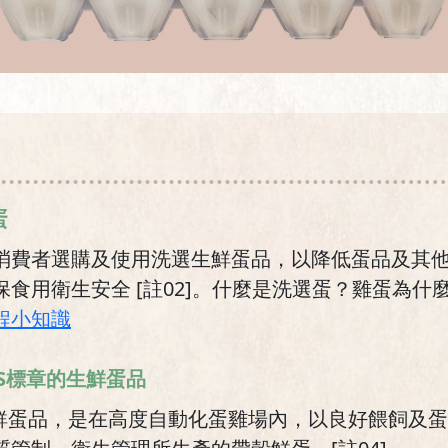
蛋
消費者選購及使用洗選生鮮蛋品，以降低蛋品及其
食用衛生安全 [註02]。什麼是洗選蛋？雞蛋為什
程小知識
AS標章的生鮮蛋品
生鮮蛋品，是在高度自動化蛋雞場內，以良好餵飼及