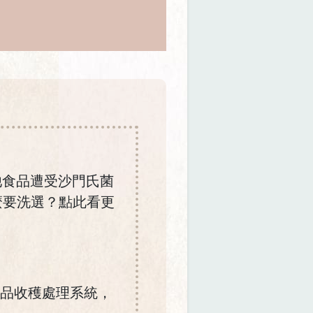
他食品遭受沙門氏菌
麼要洗選？點此看更
蛋品收穫處理系統，