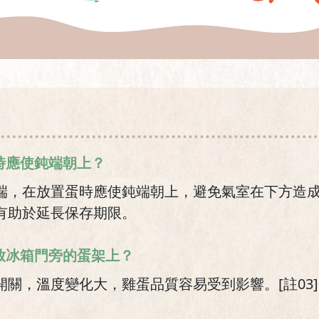
時應使鈍端朝上？
端，在放置蛋時應使鈍端朝上，避免氣室在下方造
有助於延長保存期限。
要放冰箱門旁的蛋架上？
關，溫度變化大，雞蛋品質容易受到影響。[註03]