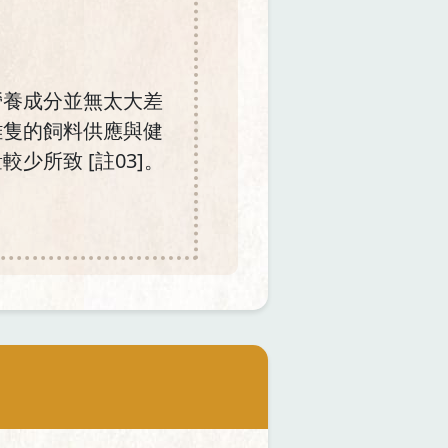
營養成分並無太大差
雞隻的飼料供應與健
所致 [註03]。