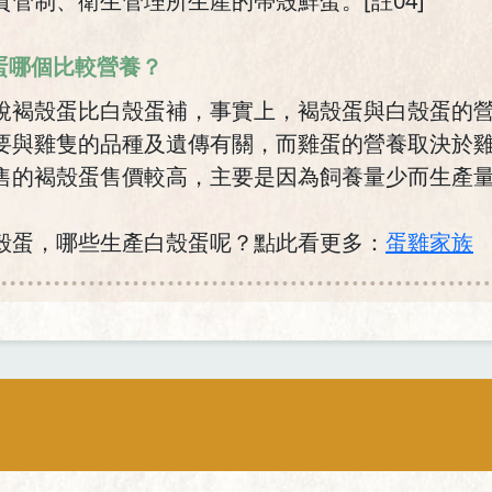
管制、衛生管理所生產的帶殼鮮蛋。[註04]
蛋哪個比較營養？
說褐殼蛋比白殼蛋補，事實上，褐殼蛋與白殼蛋的
要與雞隻的品種及遺傳有關，而雞蛋的營養取決於
的褐殼蛋售價較高，主要是因為飼養量少而生產量較少
殼蛋，哪些生產白殼蛋呢？點此看更多：
蛋雞家族