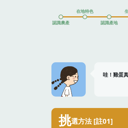
在地特色
認識農產
認識產地
哇！雞蛋
挑
選方法 [註01]