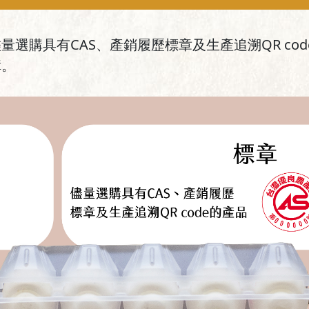
選購具有CAS、產銷履歷標章及生產追溯QR co
障。