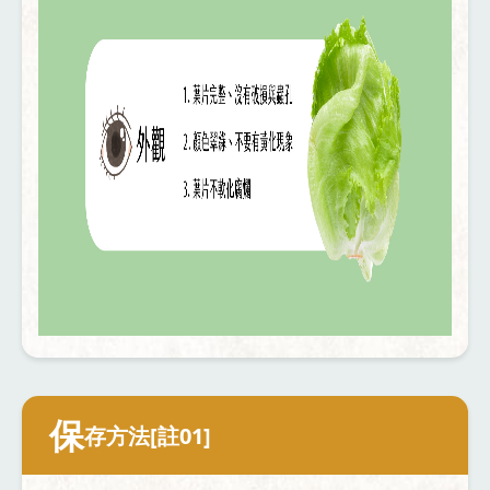
保
存方法[註01]