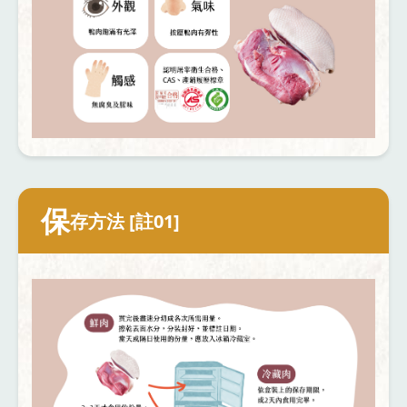
保
存方法 [註01]