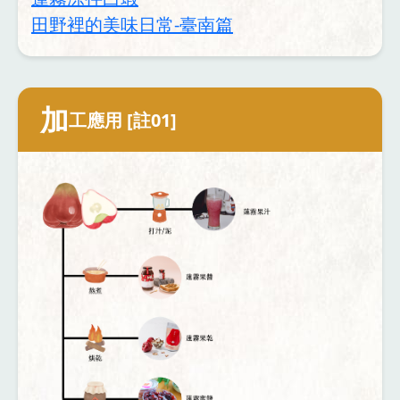
田野裡的美味日常-臺南篇
加
工應用 [註01]