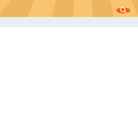
100212 臺北市中正區南海路37號
電話：
意見信箱
(02)2381-2991
Copyright © 農業部版權所有
隱私權保護宣告
網站資料開放宣告
資訊安全政策