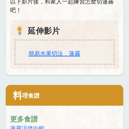
以下影片後，和家人一起練習怎麼切蓮霧
吧！
延伸影片
簡易水果切法，蓮霧
料
理食譜
更多食譜
蓮霧涼拌白蝦