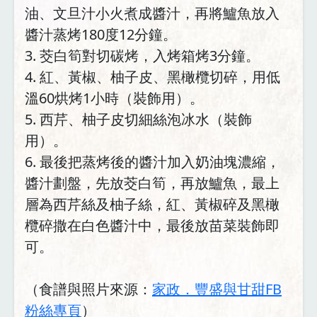
油、文旦汁小火煮成醬汁，再將鱸魚放入
醬汁蒸烤180度12分鐘。
3. 茭白筍對切碳烤，入烤箱烤3分鐘。
4. 紅、黃椒、柚子皮、黑橄欖切碎，用低
溫60烘烤1小時（裝飾用）。
5. 西芹、柚子皮切細絲泡冰水（裝飾
用）。
6. 最後把蒸烤後的醬汁加入奶油塊濃縮，
醬汁劃盤，先放茭白筍，再放鱸魚，最上
層為西芹絲及柚子絲，紅、黃椒碎及黑橄
欖碎撒在白色醬汁中，最後放苗菜裝飾即
可。
（食譜與照片來源：
家政．豐盛與甘甜FB
粉絲專頁
）