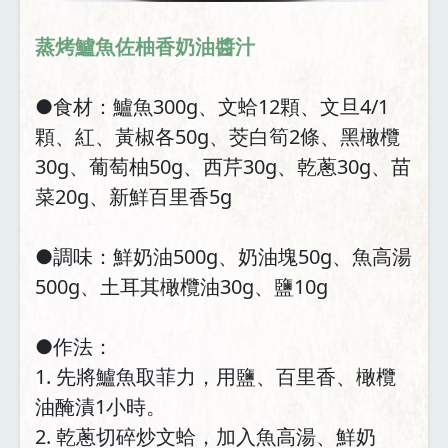
蒸烤鱸魚佐柚香奶油醬汁
●食材：鱸魚300g、文蛤12顆、文旦4/1
顆、紅、黃椒各50g、茭白筍2條、黑橄欖
30g、葡萄柚50g、西芹30g、乾蔥30g、苗
菜20g、新鮮百里香5g
●調味：鮮奶油500g、奶油塊50g、魚高湯
500g、土耳其橄欖油30g、鹽10g
●作法：
1. 先將鱸魚取菲力，用鹽、百里香、橄欖
油醃漬1小時。
2. 乾蔥切碎炒文蛤，加入魚高湯、鮮奶