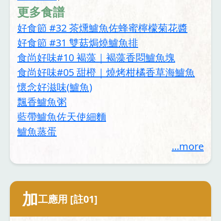
更多食譜
好食節 #32 茶燻鱸魚佐蜂蜜檸檬菊花醬
好食節 #31 雙菇焗燒鱸魚排
食尚好味#10 褐藻｜褐藻香悶鱸魚塊
食尚好味#05 甜橙｜燒烤柑橘香草海鱸魚
懷念好滋味(鱸魚)
飄香鱸魚粥
藍帶鱸魚佐天使細麵
鱸魚蒸蛋
...more
加
工應用 [註01]