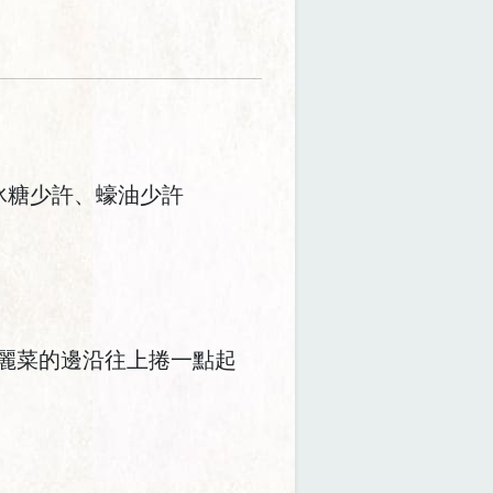
冰糖少許、蠔油少許
高麗菜的邊沿往上捲一點起