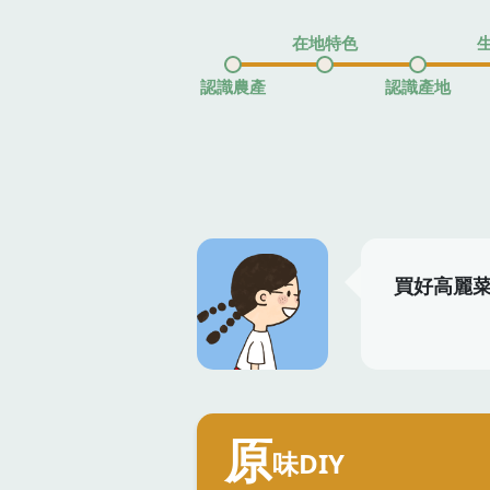
在地特色
認識農產
認識產地
買好高麗
原
味DIY