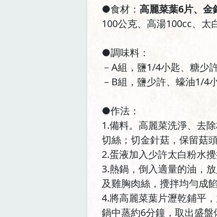
●食材：
高麗菜葉6片、金
100公克、高湯100cc、
●調味料：
－A組，鹽1/4小匙、糖少
－B組，鹽少許、蠔油1/4
●作法：
1.備料。高麗菜洗淨、去
切絲；切金針菇，保留菇
2.蛋液加入少許太白粉水
3.熱鍋，倒入適量的油，
及雞胸肉絲，攪拌均勻成
4.將高麗菜葉片瀝乾鋪平
鍋中蒸約6分鐘，取出盛盤