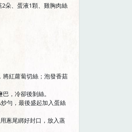
2朵、蛋液1顆、雞胸肉絲
，將紅蘿蔔切絲；泡發香菇
鹽巴，冷卻後剝絲。
A炒勻，最後盛起加入蛋絲
後用蔥尾綁好封口，放入蒸