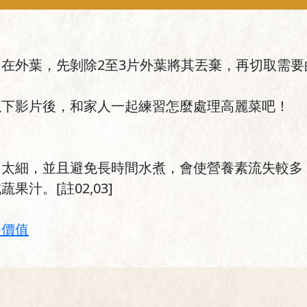
在外葉，先剝除2至3片外葉將其丟棄，再切取需
以下影片後，和家人一起練習怎麼處理高麗菜吧！
切太細，並且避免長時間水煮，會使營養素流失較多
汁。[註02,03]
養價值