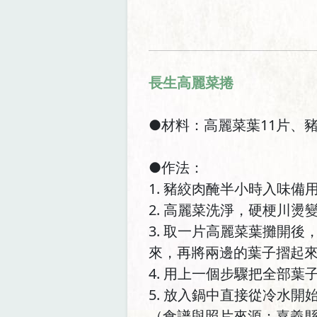
長生高麗菜捲
●材料：高麗菜葉11片、
●作法：
1. 豬絞肉醃半小時入味備
2. 高麗菜洗淨，硬梗川燙
3. 取一片高麗菜葉攤開
來，再將兩邊的葉子摺起
4. 用上一個步驟把全部
5. 放入鍋中直接從冷水開
（食譜與照片來源：嘉義