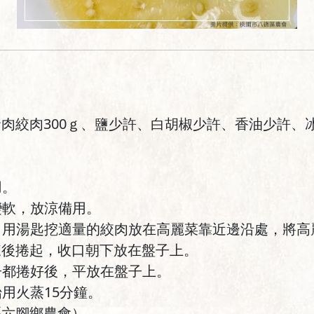
豬肉絞肉300ｇ、鹽少許、白胡椒少許、香油少許、
用。
變軟，放涼備用。
後，用湯匙挖適量的絞肉放在高麗菜靠近邊沿處，將
來後捲起，收口朝下放在盤子上。
葉子都捲好後，平放在盤子上。
始用火蒸15分鐘。
縣六腳鄉農會）