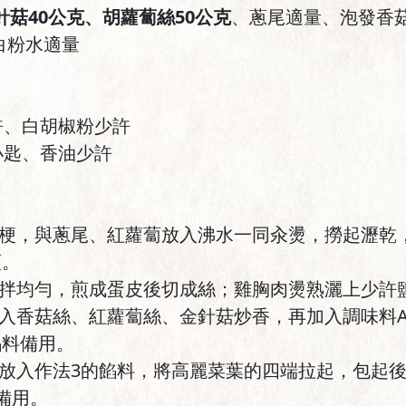
針菇40公克、胡蘿蔔絲50公克
、蔥尾適量、泡發香菇
太白粉水適量
許、白胡椒粉少許
小匙、香油少許
除梗，與蔥尾、紅蘿蔔放入沸水一同汆燙，撈起瀝乾
頭。
攪拌均勻，煎成蛋皮後切成絲；雞胸肉燙熟灑上少許
放入香菇絲、紅蘿蔔絲、金針菇炒香，再加入調味料
餡料備用。
，放入作法3的餡料，將高麗菜葉的四端拉起，包起
備用。