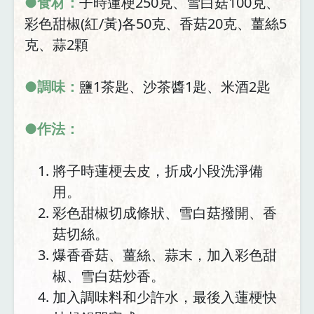
●食材：
子時蓮梗250克、雪白菇100克、
彩色甜椒(紅/黃)各50克、香菇20克、薑絲5
克、蒜2顆
●調味：
鹽1茶匙、沙茶醬1匙、米酒2匙
●作法：
將子時蓮梗去皮，折成小段洗淨備
用。
彩色甜椒切成條狀、雪白菇撥開、香
菇切絲。
爆香香菇、薑絲、蒜末，加入彩色甜
椒、雪白菇炒香。
加入調味料和少許水，最後入蓮梗快