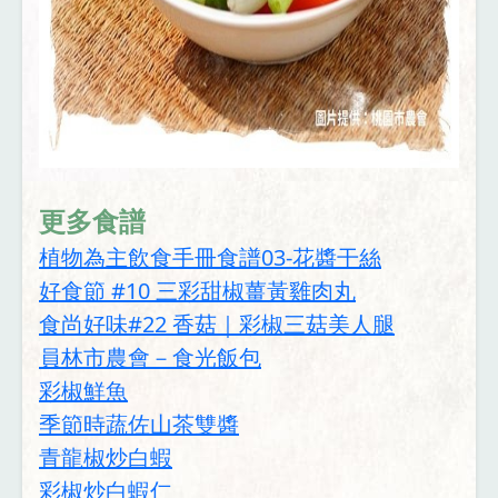
更多食譜
植物為主飲食手冊食譜03-花醬干絲
好食節 #10 三彩甜椒薑黃雞肉丸
食尚好味#22 香菇｜彩椒三菇美人腿
員林市農會－食光飯包
彩椒鮮魚
季節時蔬佐山茶雙醬
青龍椒炒白蝦
彩椒炒白蝦仁