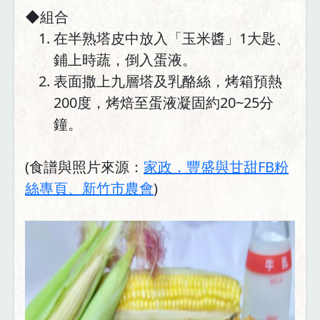
◆組合
在半熟塔皮中放入「玉米醬」1大匙、
鋪上時蔬，倒入蛋液。
表面撒上九層塔及乳酪絲，烤箱預熱
200度，烤焙至蛋液凝固約20~25分
鐘。
(食譜與照片來源：
家政．豐盛與甘甜FB粉
絲專頁、新竹市農會
)