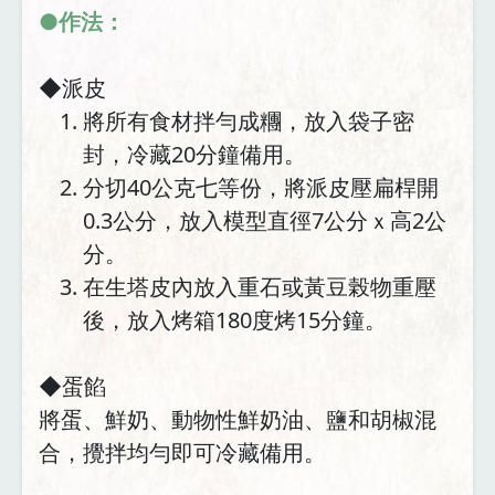
●作法：
◆派皮
將所有食材拌勻成糰，放入袋子密
封，冷藏20分鐘備用。
分切40公克七等份，將派皮壓扁桿開
0.3公分，放入模型直徑7公分ｘ高2公
分。
在生塔皮內放入重石或黃豆榖物重壓
後，放入烤箱180度烤15分鐘。
◆蛋餡
將蛋、鮮奶、動物性鮮奶油、鹽和胡椒混
合，攪拌均勻即可冷藏備用。