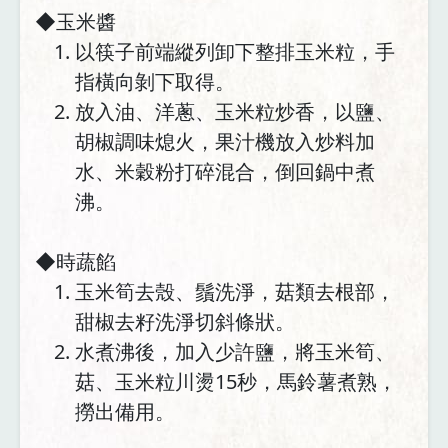
◆玉米醬
以筷子前端縱列卸下整排玉米粒，手
指橫向剝下取得。
放入油、洋蔥、玉米粒炒香，以鹽、
胡椒調味熄火，果汁機放入炒料加
水、米穀粉打碎混合，倒回鍋中煮
沸。
◆時蔬餡
玉米筍去殼、鬚洗淨，菇類去根部，
甜椒去籽洗淨切斜條狀。
水煮沸後，加入少許鹽，將玉米筍、
菇、玉米粒川燙15秒，馬鈴薯煮熟，
撈出備用。