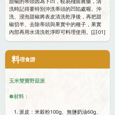
甜椒的蒂頭因為下凹，較易殘留農藥，清
洗時記得要特別沖洗蒂頭的凹陷處喔。沖
洗、浸泡甜椒將表皮清洗乾淨後，再把甜
椒切半、去除蒂頭與果實中的種子，果實
內部再用水清洗乾淨即可料理使用。[註01]
料
理食譜
玉米雙寶野菇派
●材料：
派皮：米穀粉100g、無鹽奶油60g、