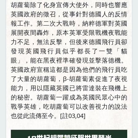
胡蘿蔔除了化身宣傳大使外，同時也響應
英國政府的徵召，從事針對德國人的反情
報工作。第二次大戰時，納粹德軍對英國
展開夜間轟炸，原本英軍受限戰機夜戰能
力不足，無法反擊，但後來德國飛行員卻
發現英國飛行員似乎都長了一雙「貓
眼」，能在黑夜裡準確發現並擊落德機。
英國政府宣稱這都是因為他們的飛行員吃
了大量的胡蘿蔔，β-胡蘿蔔素促進了夜視
能力，用以隱藏英國已將雷達裝在飛機上
的秘密。胡蘿蔔一躍成為英國民眾心中的
戰爭英雄，吃胡蘿蔔可以改善視力的說法
也從此流傳至今。[註03,04]