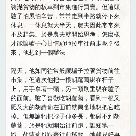
裝滿貨物的板車到市集進行買賣。但這頭
驢子怕累怕辛苦，常常走到半路就停下來
休息，一休息就大半天，農夫因此常常來
不及趕集。於是農夫就開始思考，怎麼樣
才能讓驢子心甘情願地拉車往前走呢？後
來，他想到一個辦法。
隔天，他如同往常般讓驢子拉著貨物前往
市集，但這次他把一根胡蘿蔔綁在杆子
上，用手拿著一頭，另一頭則垂懸在驢子
的面前。驢子喜歡吃胡蘿蔔，看到一根又
肥又大的胡蘿蔔在面前就興奮地想把它吃
掉。但無論牠把脖子伸多長，都碰不到胡
蘿蔔，於是牠就開始往前跑，誰知牠一
跑，胡蘿蔔也跟著往前移動，牠就只好再