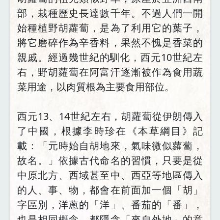
部，栽種歷史長達數千年。不過人們一開
始種植野胡蘿蔔，是為了利用它的葉子，
將它磨碎作為辛香料，果然不愧是香菜的
親戚。經過幾世紀的馴化，西元10世紀左
右，野胡蘿蔔在阿富汗逐漸被作為食用蔬
菜用途，以肉質根為主要食用部位。
西元13、14世紀左右，胡蘿蔔從伊朗傳入
了中國，根據李時珍在《本草綱目》記
載：「元時始自胡地來，氣味微似蘿蔔，
故名。」依據古代命名的習慣，只要是從
中原北方、西域甚至中、西亞等地區傳入
的人、事、物，都會在前面加一個「胡」
字區別，洋蔥的「洋」、番茄的「番」，
也是相同概念，都隱含「來自外地」的意