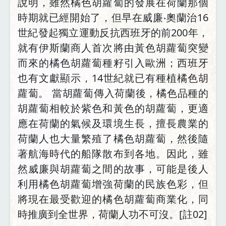
說明，雖然橘色胡蘿蔔的發展在荷蘭那個
時期就已經開始了，但早在威廉‧奧蘭治16
世紀發起獨立運動反抗西班牙的前200年，
就有伊斯蘭商人首次將由黃色胡蘿蔔突變
而來的橘色胡蘿蔔種籽引入歐洲；西班牙
也有文獻顯示，14世紀就已有種植橘色胡
蘿蔔。 當胡蘿蔔傳入荷蘭後，橘色品種的
胡蘿蔔相較於紫色和黃色的胡蘿蔔，更適
應在荷蘭的氣候及環境生長，擅長農業的
荷蘭人也大量繁殖了橘色胡蘿蔔，然後隨
著航海時代的船隊散布到各地。因此，雖
然威廉與胡蘿蔔之間的故事，可能是後人
利用橘色胡蘿蔔增強荷蘭的民族色彩，但
將現在最受歡迎的橘色胡蘿蔔商業化，同
時推廣到全世界，荷蘭人功不可沒。[註02]