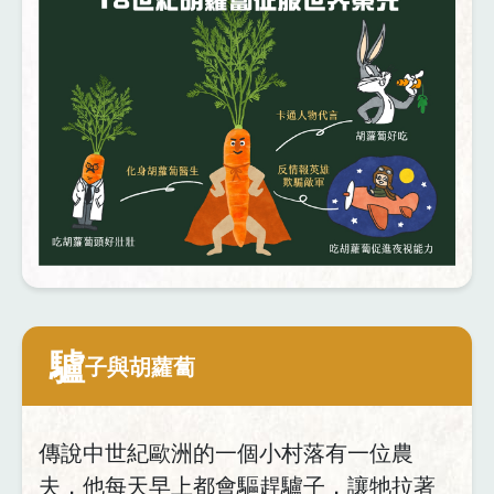
驢
子與胡蘿蔔
傳說中世紀歐洲的一個小村落有一位農
夫，他每天早上都會驅趕驢子，讓牠拉著