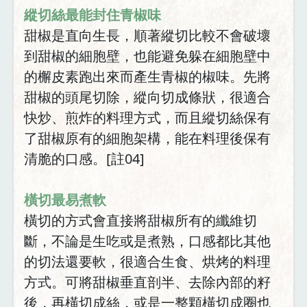
縱切絲最能封住青椒味
甜椒是直向生長，順著縱切比較不會破壞
到甜椒的細胞壁，也能避免躲在細胞壁中
的檞皮素跑出來而產生青椒的椒味。先將
甜椒的頭尾切除，縱向切成條狀，很適合
快炒、煎炸的料理方式，而且縱切絲保有
了甜椒原有的細胞架構，能在料理後保有
清脆的口感。[註04]
橫切最易煮軟
橫切的方式會直接將甜椒所有的纖維切
斷，不論是生吃或是煮熟，口感都比其他
的切法還要軟，很適合生食、烘烤的料理
方式。可將甜椒垂直剖半、去除內部的籽
後，再橫切成絲，或是一整顆橫切成圈也