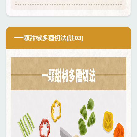
一
顆甜椒多種切法[註03]