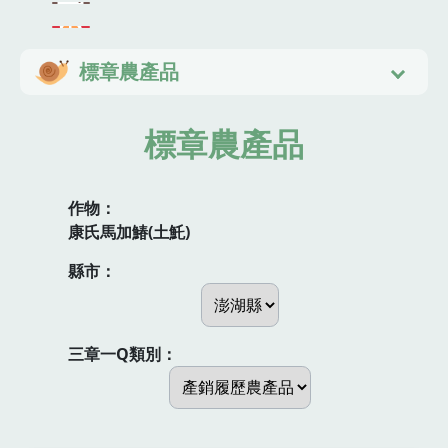
標章農產品
標章農產品
作物：
康氏馬加鰆(土魠)
縣市：
三章一Q類別：