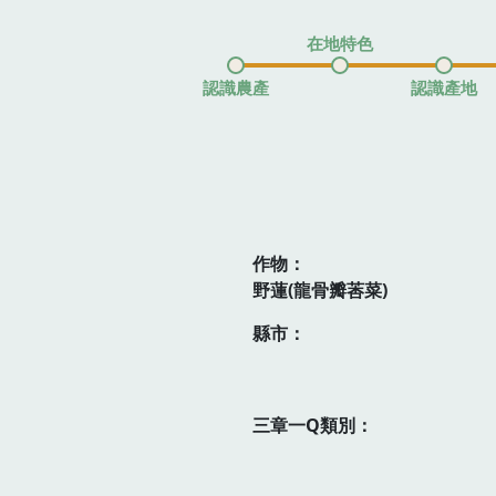
在地特色
認識農產
認識產地
作物：
野蓮(龍骨瓣莕菜)
縣市：
三章一Q類別：