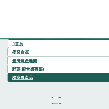
首頁
學習資源
臺灣農產地圖
野蓮(龍骨瓣莕菜)
標章農產品