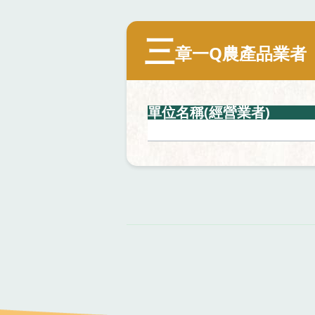
三
章一Q農產品業者
單位名稱(經營業者)