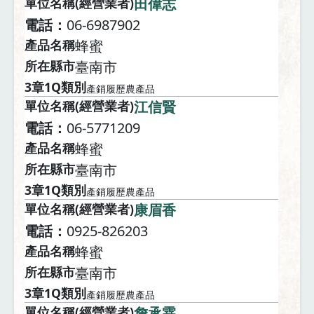
田偉志
06-6987902
蜂蜜
臺南市
產銷履歷農產品
江信賢
06-5771209
蜂蜜
臺南市
產銷履歷農產品
康眉香
0925-826203
蜂蜜
臺南市
產銷履歷農產品
詹承霖