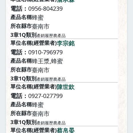
0956-804239
蜂蜜
臺南市
產銷履歷農產品
李宗銘
0910-796979
蜂王漿,蜂蜜
臺南市
產銷履歷農產品
陳世欽
0927-027799
蜂蜜
臺南市
產銷履歷農產品
蔡帛晏