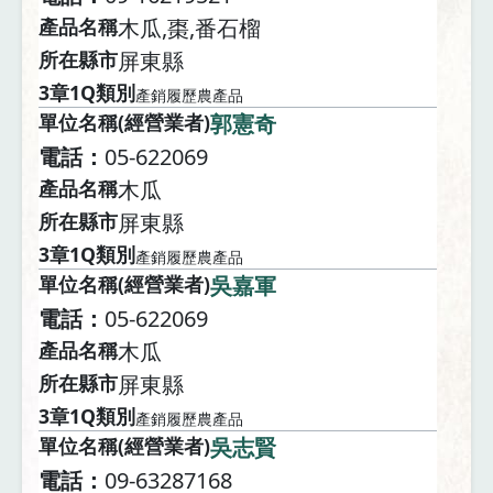
木瓜,棗,番石榴
屏東縣
產銷履歷農產品
郭憲奇
05-622069
木瓜
屏東縣
產銷履歷農產品
吳嘉軍
05-622069
木瓜
屏東縣
產銷履歷農產品
吳志賢
09-63287168