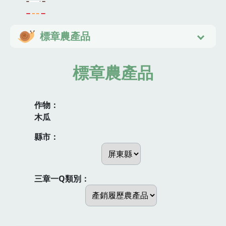
標章農產品
標章農產品
作物：
木瓜
縣市：
三章一Q類別：