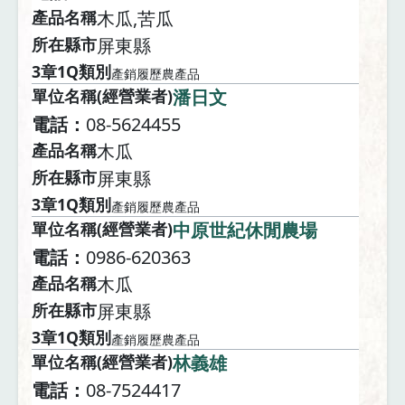
木瓜,苦瓜
屏東縣
產銷履歷農產品
潘日文
08-5624455
木瓜
屏東縣
產銷履歷農產品
中原世紀休閒農場
0986-620363
木瓜
屏東縣
產銷履歷農產品
林義雄
08-7524417