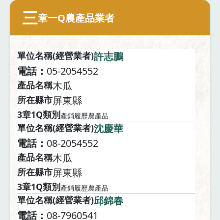
三
章一Q農產品業者
許志鵬
05-2054552
木瓜
屏東縣
產銷履歷農產品
沈慶華
08-2054552
木瓜
屏東縣
產銷履歷農產品
邱錦春
08-7960541