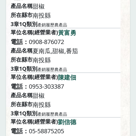
甜椒
南投縣
產銷履歷農產品
黃富勇
0908-876072
夏南瓜,甜椒,番茄
南投縣
產銷履歷農產品
陳建佃
0953-303387
甜椒
南投縣
產銷履歷農產品
劉信德
05-58875205