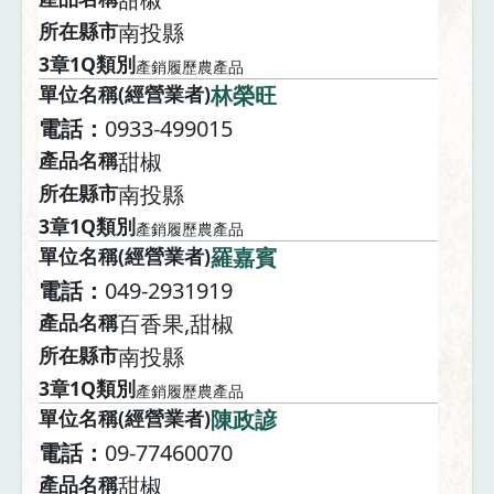
南投縣
產銷履歷農產品
林榮旺
0933-499015
甜椒
南投縣
產銷履歷農產品
羅嘉賓
049-2931919
百香果,甜椒
南投縣
產銷履歷農產品
陳政諺
09-77460070
甜椒