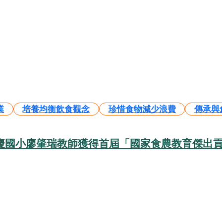
業
培養均衡飲食觀念
珍惜食物減少浪費
傳承與
安慶國小廖肇瑞教師獲得首屆「國家食農教育傑出