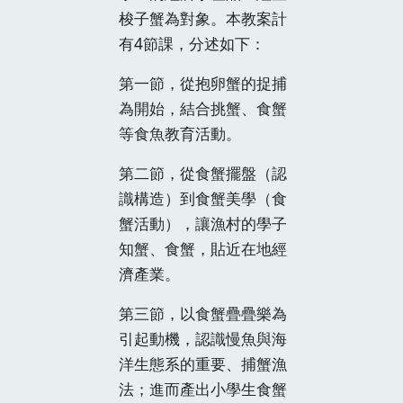
梭子蟹為對象。本教案計
有4節課，分述如下：
第一節，從抱卵蟹的捉捕
為開始，結合挑蟹、食蟹
等食魚教育活動。
第二節，從食蟹擺盤（認
識構造）到食蟹美學（食
蟹活動），讓漁村的學子
知蟹、食蟹，貼近在地經
濟產業。
第三節，以食蟹疊疊樂為
引起動機，認識慢魚與海
洋生態系的重要、捕蟹漁
法；進而產出小學生食蟹