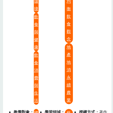
環
均
境
衡
飲
飲
食
食
觀
與
念
健
康
地
產
飲
地
食
消
消
永
費
續
與
農
生
業
活
教學對象
學習領域
授權方式
著作
國
藝