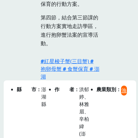
保育的行動方案。
第四節，結合第三節課的
行動方案實地走訪學區，
進行抱卵蟹法案的宣導活
動。
紅星梭子蟹(三目蟹)
抱卵母蟹
食蟹保育
澎
湖
縣市
澎
作者
洪郁
農業類別
漁
湖
婷、
縣
林雅
眉、
辛柏
緯
(澎