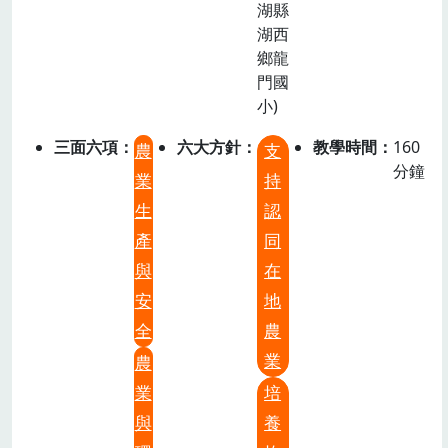
湖縣
湖西
鄉龍
門國
小)
三面六項
六大方針
教學時間
160
農
支
分鐘
業
持
生
認
產
同
與
在
安
地
全
農
業
農
業
培
與
養