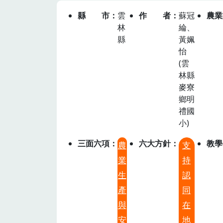
縣市
雲
作者
蘇冠
農業
林
綸、
縣
黃姵
怡
(雲
林縣
麥寮
鄉明
禮國
小)
三面六項
六大方針
教學
農
支
業
持
生
認
產
同
與
在
安
地