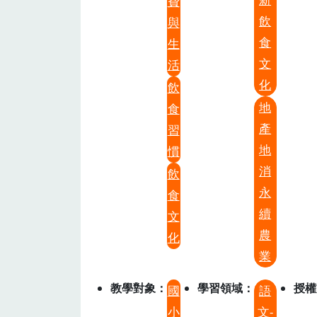
費
飲
與
食
生
文
活
化
飲
地
食
產
習
地
慣
消
飲
永
食
續
文
農
化
業
教學對象
學習領域
授權
國
語
小
文-