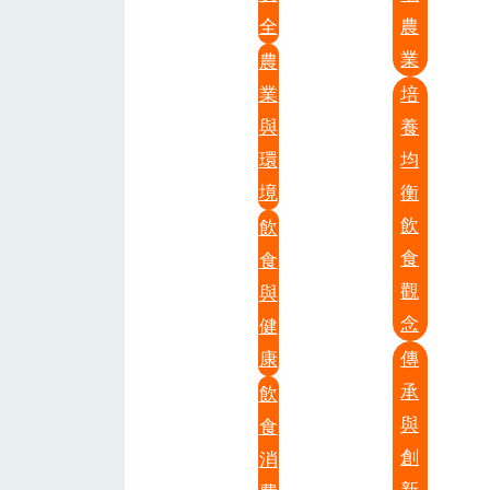
全
農
業
農
業
培
與
養
環
均
境
衡
飲
飲
食
食
觀
與
念
健
康
傳
承
飲
與
食
創
消
新