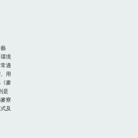
、藝
，環境
非常適
價、用
為《麥
則是
鄉麥寮
模式及