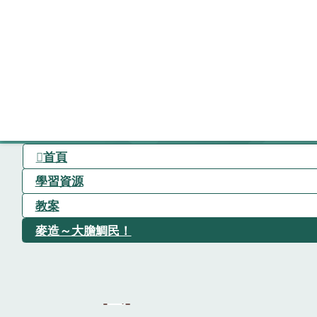
首頁
學習資源
教案
麥造～大膽鯛民！