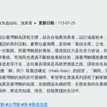
食魚鱻知站、漁業署
更新日期
113-01-25
程以臺灣鯛為課程主體，結合在地農漁業者，設計涵蓋校本
國語的系列活動。麥寮位處海隅，是俗稱「風頭水尾」之地
十分艱困。而臺灣鯛易於養殖，環境抵抗力及生存力皆強，
寮養殖。而漁民也透過不斷精進養殖技術，讓臺灣鯛擺脫廉
味道差等汙名，走向兼具環保及高經濟價值之路。課程命名
大膽「鯛」民!》取臺語嘜走（maiʟ-tsau）的諧音，「鯛民」
殖臺灣鯛的漁民的可愛稱呼。希望學生透過系列課程了解家
漁業及臺灣鯛的知識，並能體認永續經營、生態友善的生產
精神，將這些知識、情意、技能實踐於生活中。
灣鯛
台灣鯛
無
養殖漁業