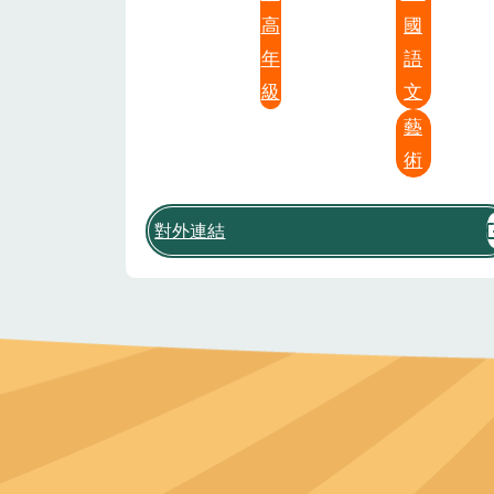
高
國
年
語
級
文
藝
術
對外連結