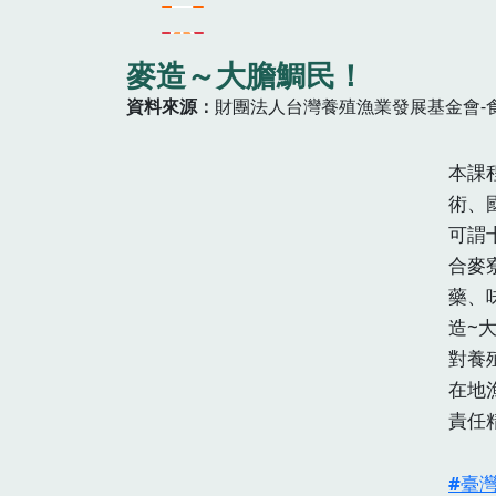
麥造～大膽鯛民！
資料來源
財團法人台灣養殖漁業發展基金會-
本課
術、
可謂
合麥
藥、
造~
對養
在地
責任
臺