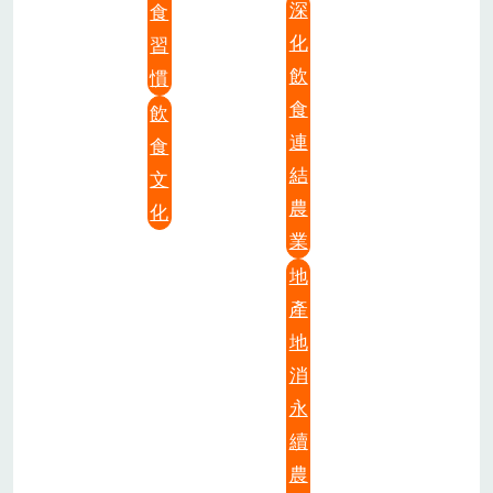
深
食
化
習
飲
慣
食
飲
連
食
結
文
農
化
業
地
產
地
消
永
續
農