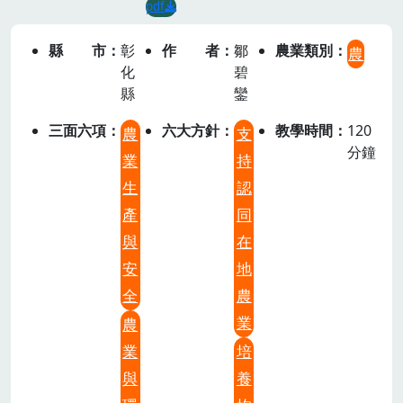
pdf
縣市
彰
作者
鄒
農業類別
農
化
碧
縣
鑾
三面六項
六大方針
教學時間
120
農
支
分鐘
業
持
生
認
產
同
與
在
安
地
全
農
業
農
業
培
與
養