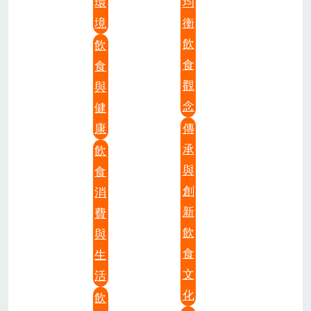
環
均
境
衡
飲
飲
食
食
觀
與
念
健
康
傳
承
飲
與
食
創
消
新
費
飲
與
食
生
文
活
化
飲