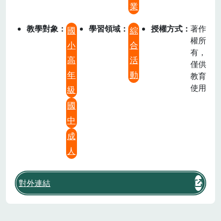
業
教學對象
學習領域
授權方式
著作
國
綜
權所
小
合
有，
高
活
僅供
年
動
教育
使用
級
國
中
成
人
對外連結