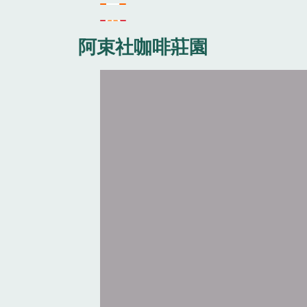
阿束社咖啡莊園