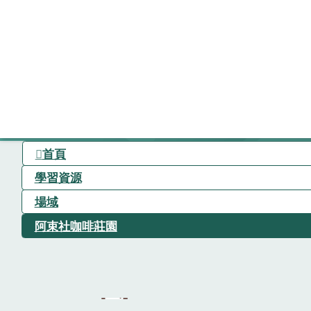
首頁
學習資源
場域
阿束社咖啡莊園