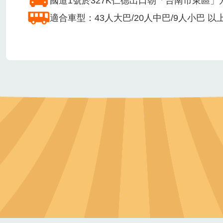
投保公共意外責任險
急救箱
場域認證或得獎事蹟
特色農業場域認證，永續旅遊場域認證，食農教
交通方式
於台南火車站，搭乘府城客運市 [2延駛三
國道1號於327K仁德出口朝「台南市東區
適合車型：43人大巴/20人中巴/9人小巴 以