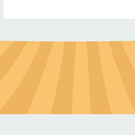
場域認證或得獎事蹟
動物展演許可證 99年桃園縣十大休閒農業特色景
交通方式
機捷a20興南站下步行15鐘
中山高新屋交流道下往中壢方向環西左轉民
大巴可停12車