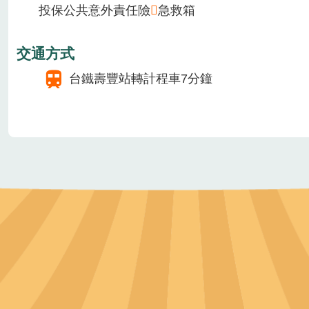
1月
2月
3月
4月
5月
6月
7月
8月
場域介紹
來到心宿體驗農場，體驗抓澳洲小龍蝦的活動。穿
提供設施/服務
汽車8台
遊覽車1台
無障礙設施
無
安全管理相關作為
投保公共意外責任險
急救箱