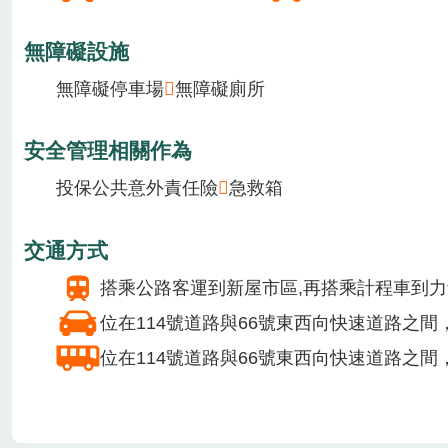
季節主要作物
1月
2月
3月
4月
5月
6月
7月
8月
場域介紹
力青有機農場位於宋木森的老家-桃園市新屋區清
提供設施/服務
汽車20台
遊覽車2台
無障礙設施
無障礙停車場
無障礙廁所
安全管理相關作為
投保公共意外責任險
急救箱