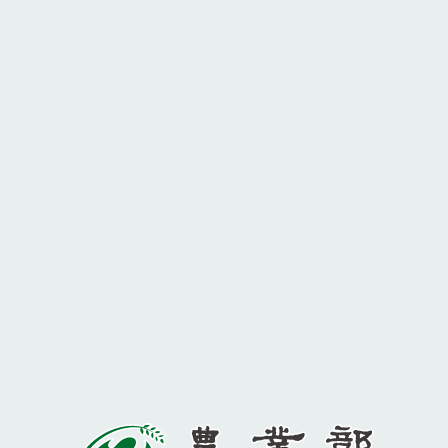
100212 臺北市中正區南海路37號
電話：
(02)2381-2991
意見信箱
Copyright © 農業部版權所有
隱私權保護宣告
網站資料開放宣告
資訊安全政策