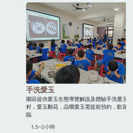
手洗愛玉
園區提供愛玉生態導覽解說及體驗手洗愛玉
籽，愛玉翻花，品嚐愛玉需提前預約，歡迎蒞
臨
1.5~2小時
收費
費用
300元/人