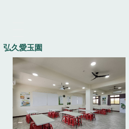
弘久愛玉園