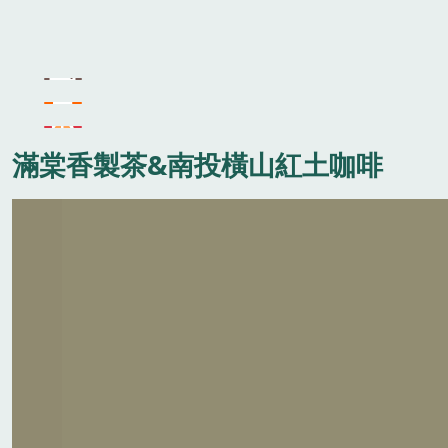
滿棠香製茶&南投橫山紅土咖啡