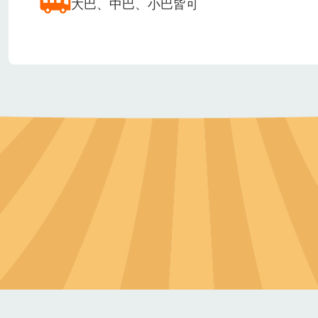
安全管理相關作為
投保公共意外責任險
急救箱
交通方式
可於台中干城搭乘（往埔里線）全航客運、
國道6號→ 5K處下東草屯交流道後，約2公
大巴、中巴、小巴皆可