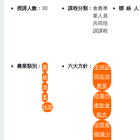
授課人數
30
課程分類
食農專
聯絡人
業人員
共同培
訓課程
農業類別
六大方針
農
支持認
同在地
林
農業
漁
培養均
畜
衡飲食
休閒
觀念
珍惜食
物減少