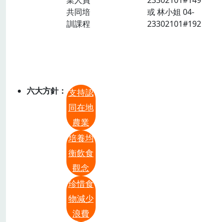
共同培
或 林小姐 04-
訓課程
23302101#192
六大方針
支持認
同在地
農業
培養均
衡飲食
觀念
珍惜食
物減少
浪費