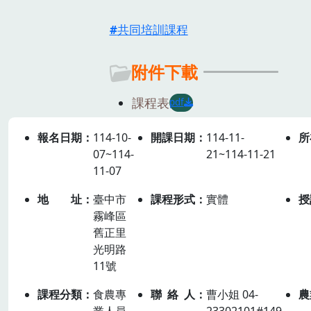
共同培訓課程
附件下載
課程表
pdf
報名日期
114-10-
開課日期
114-11-
所
07~114-
21~114-11-21
11-07
地址
臺中市
課程形式
實體
授
霧峰區
舊正里
光明路
11號
課程分類
食農專
聯絡人
曹小姐 04-
農
業人員
23302101#149