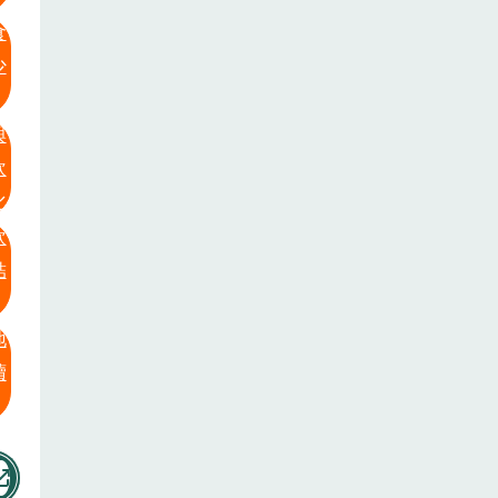
食
少
與
飲
化
飲
結
地
續