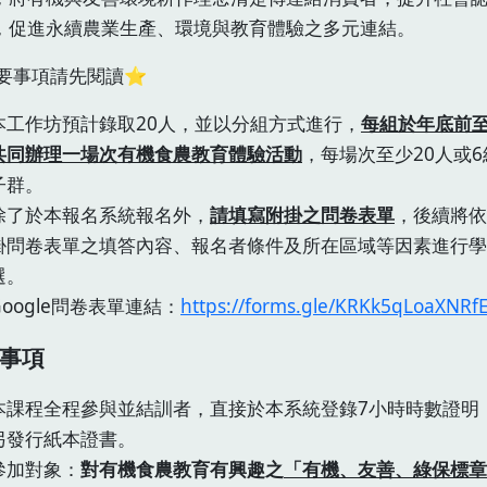
，促進永續農業生產、環境與教育體驗之多元連結。
要事項請先閱讀⭐
本工作坊預計錄取20人，並以分組方式進行，
每組於年底前
共同辦理一場次有機食農教育體驗活動
，每場次至少20人或6
子群。
除了於本報名系統報名外，
請填寫附掛之問卷表單
，後續將依
掛問卷表單之填答內容、報名者條件及所在區域等因素進行學
選。
Google問卷表單連結：
https://forms.gle/KRKk5qLoaXNRf
事項
本課程全程參與並結訓者，直接於本系統登錄7小時時數證明
另發行紙本證書。
參加對象：
對有機食農教育有興趣之
「有機、友善、綠保標章