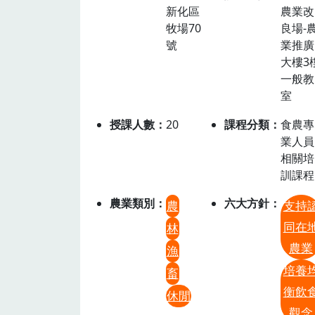
新化區
農業改
牧場70
良場-
號
業推廣
大樓3
一般教
室
授課人數
20
課程分類
食農專
業人員
相關培
訓課程
農業類別
六大方針
農
支持
同在
林
農業
漁
培養
畜
衡飲
休閒
觀念