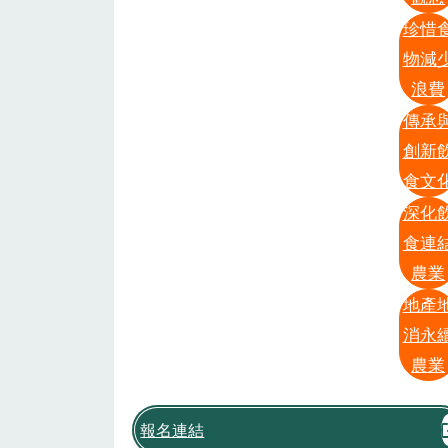
珍惜
物減
浪費
傳承
創新
食文
深化
食連
農業
地產
消永
農業
報名連結