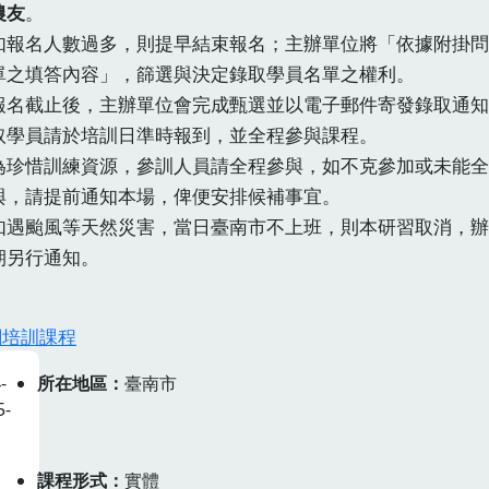
農友
。
如報名人數過多，則提早結束報名；主辦單位將「依據附掛問
單之填答內容」，篩選與決定錄取學員名單之權利。
報名截止後，主辦單位會完成甄選並以電子郵件寄發錄取通知
取學員請於培訓日準時報到，並全程參與課程。
為珍惜訓練資源，參訓人員請全程參與，如不克參加或未能全
與，請提前通知本場，俾便安排候補事宜。
如遇颱風等天然災害，當日臺南市不上班，則本研習取消，辦
期另行通知。
關培訓課程
-
所在地區
臺南市
5-
課程形式
實體