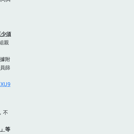
至少須
組親
據附
員篩
EXU9
，不
」
等