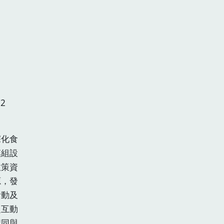
2
深化食
模組設
政策資
源，發
活動及
之互動
認同與