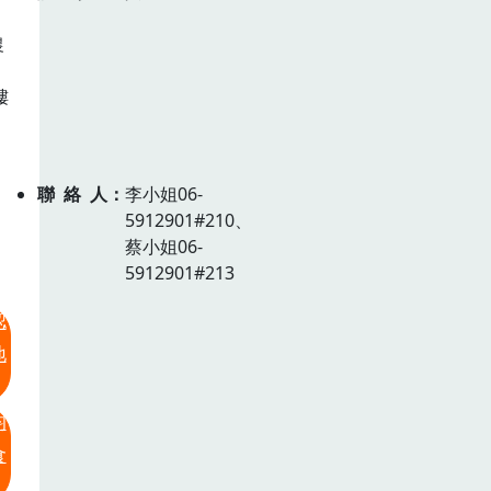
農
樓
聯絡人
李小姐06-
5912901#210、
蔡小姐06-
5912901#213
認
地
均
食