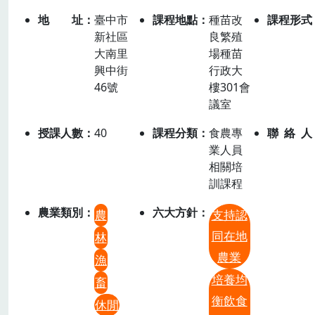
地址
臺中市
課程地點
種苗改
課程形式
新社區
良繁殖
大南里
場種苗
興中街
行政大
46號
樓301會
議室
授課人數
40
課程分類
食農專
聯絡人
業人員
相關培
訓課程
農業類別
六大方針
農
支持認
同在地
林
農業
漁
培養均
畜
衡飲食
休閒