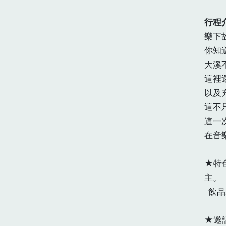
行程
樂下故
你知
大溪
這裡
以及
這不
這一
在音
★特
主。
飲品
★邀