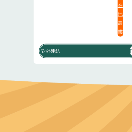
在
地
農
業
對外連結