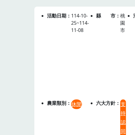
活動日期
114-10-
縣市
桃
25~114-
園
11-08
市
農業類別
六大方針
休閒
支
持
認
同