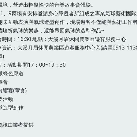
環境，營造出輕鬆愉快的音樂故事會體驗。
1/1、9兩場有安排邀請身心障礙者所組成之專業氣球藝術團
趣味互動表演與氣球造型創作，現場遊客不僅能與藝術工作
體驗折氣球的樂趣，還能帶回氣球的造型作品~
集合時間：16:30 地點：大溪月眉休閒農業區遊客服務中心
車資訊：大溪月眉休閒農業區遊客服務中心旁(請電0913-113
)
程：活動期間17：00~19：30
識綠色廊道
事會
食饗宴(葷食)
樂活動
球造型創作
資訊由業者提供