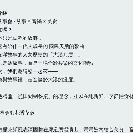
介紹
事會 · 故事 × 音樂 × 美食
道嗎？
不只是豆乾的故鄉，
還有陪伴一代人成長的 國民天后的歌曲
充滿故事的人文歷史的「大溪月眉」。
只是聽故事，而是一場全齡共樂的文化體驗
次，我們邀請您一起來——
樂與故事裡，走進屬於大溪的溫度。
色餐盒「從田間到餐桌」的理念，並以在地新鮮、季節性食
為金銀花香草飲
請撒克斯風表演團體在廊道廣場演出，彎彎館內結合美食、