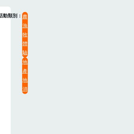
活動類別
農
漁
牧
體
驗
地
產
地
消