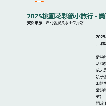
2025桃園花彩節小旅行 - 
資料來源
農村發展及水土保持署
20
月眉
活動時
活動
成人票
親子套
加購餐
活動
號)
開放