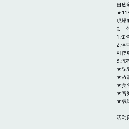
自然
★1
現場
動，
1.
2.停
引停車
3.流
★認
★故
★美
★音
★氣
活動