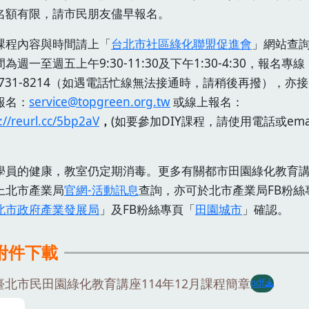
名額有限，請市民朋友儘早報名。
課程內容與時間請上「
台北市社區綠化聯盟促進會
」網站查
為週一至週五上午9:30-11:30及下午1:30-4:30，報名專線
)2731-8214（如遇電話忙線無法接通時，請稍後再撥），亦接
l報名：
service@topgreen.org.tw
或線上報名：
://reurl.cc/5bp2aV
，
(如要參加DIY課程，請使用電話或ema
。
學員的健康，教室仍定期消毒。更多有關都市田園綠化教育
上北市產業局
官網-活動訊息
查詢，亦可於北市產業局FB粉絲
北市政府產業發展局
」及FB粉絲專頁「
田園城市
」確認。
附件下載
臺北市民田園綠化教育講座114年12月課程簡章
pdf