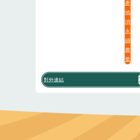
產
地
消
永
續
農
業
對外連結