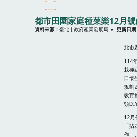
都市田園家庭種菜樂12月號(
資料來源
臺北市政府產業發展局
更新日期
北市
11
栽種
日懷
規劃
教育
類D
12
「拈
作」