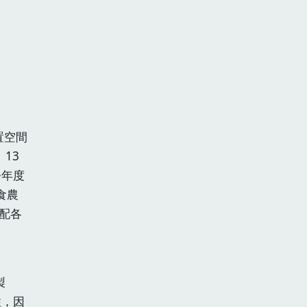
置空間
13
今年度
食農
配各
、
製
性，因