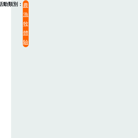
活動類別
農
漁
牧
體
驗