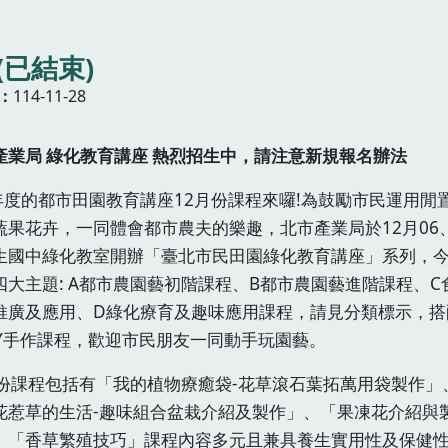
已結束)
114-11-28
產業局
綠化教育講座
熱烈招生中，請注意新規報名辦法
4年度的都市田園教育講座12月份課程來囉!為鼓勵市民運用閒
蔬果花卉，一同體會都市農夫的樂趣，北市產業局於12月06、
生國中綠化教室開辦「臺北市民田園綠化教育講座」系列，
四大主題: A都市農園藝初階課程、B都市農園藝進階課程、C
推廣及應用、D綠化療育及趣味應用課程，請見分類標示，搭
IY手作課程，歡迎市民朋友一同動手玩園藝。
月份課程包括有「我的植物療癒袋-花草滾石葉拓萬用袋製作」
花惹草的生活-趣味組合盆栽介紹及製作」、「果凍花介紹與
、「香草繁殖技巧」課程內容多元且兼具養生實用性及保健