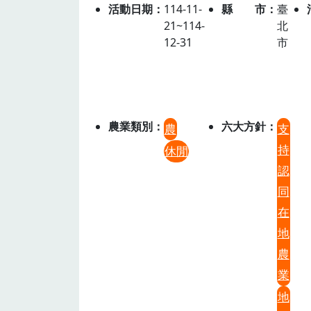
活動日期
114-11-
縣市
臺
21~114-
北
12-31
市
農業類別
六大方針
農
支
持
休閒
認
同
在
地
農
業
地