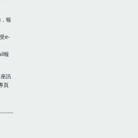
詢，報
受e-
il報
講座訊
專頁