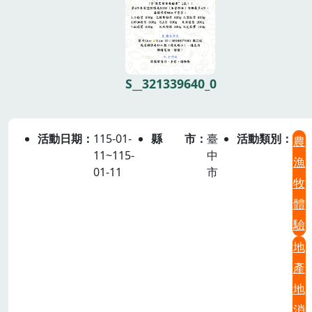
S__321339640_0
活動日期
115-01-
縣市
臺
活動類別
農
11~115-
中
漁
01-11
市
牧
體
驗
地
產
地
消