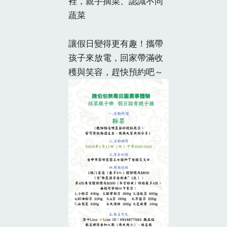
裡，親手摘菜、認識不同
蔬菜
讓假日變得更有趣！攜帶
孩子來放電，回家帶滿收
穫與笑容，趕快預約吧～