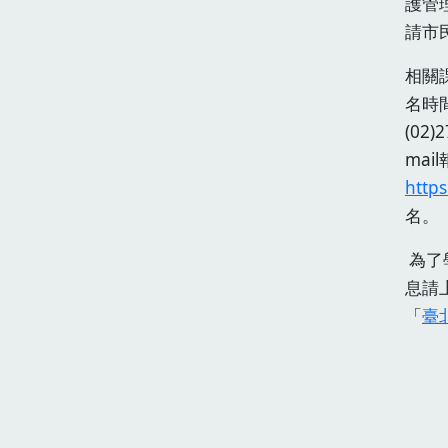
護管
請市
相關
名時間
(02
mail
https
名。
為了
息請
「
臺