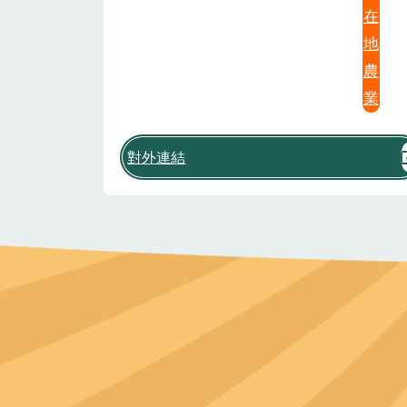
在
地
農
業
對外連結