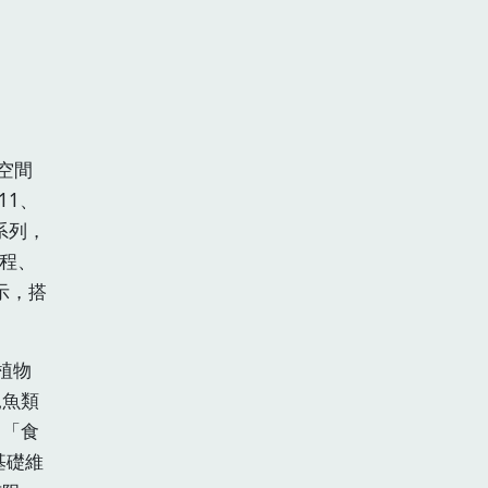
空間
11、
系列，
課程、
示，搭
植物
見魚類
、「食
基礎維