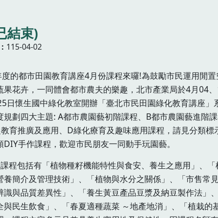
已結束)
115-04-02
5年度的都市田園教育講座4月份課程來囉!為鼓勵市民運用閒置
蔬果花卉，一同體會都市農夫的樂趣，北市產業局於4月04、
、25日懷生國中綠化教室開辦「臺北市民田園綠化教育講座」
度規劃四大主題: A都市農園藝初階課程、B都市農園藝進階
農教育推廣及應用、D綠化療育及趣味應用課程，請見分類標
類DIY手作課程，歡迎市民朋友一同動手玩園藝。
份課程包括有「植物種籽機能特性與食安、養生之應用」、「
營養簡介及管理技術」、「植物與水分之關係」、「市售常
辨識與品質差異性」、「養生黃豆產品豆漿及納豆製作法」
全與民生飲食」、「春夏適種蔬菜 ～地產地消」、「植栽的