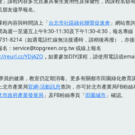
理」課程內容多元且兼具養生實用性及保健性，因課程名額
民朋友儘早報名。
課程內容與時間請上「
台北市社區綠化聯盟促進會
」網站查
為週一至週五上午9:30-11:30及下午1:30-4:30，報名專線
)2731-8214（如遇電話忙線無法接通時，請稍後再撥），亦接
報名：service@topgreen.org.tw 或線上報名
://reurl.cc/YDjAZO
，
如要參加DIY課程，請使用電話或emai
學員的健康，教室仍定期消毒。更多有關都市田園綠化教育
上北市產業局
官網-活動訊息
查詢，亦可於北市產業局FB粉絲
北市政府產業發展局
」及FB粉絲專頁「
田園城市
」確認。