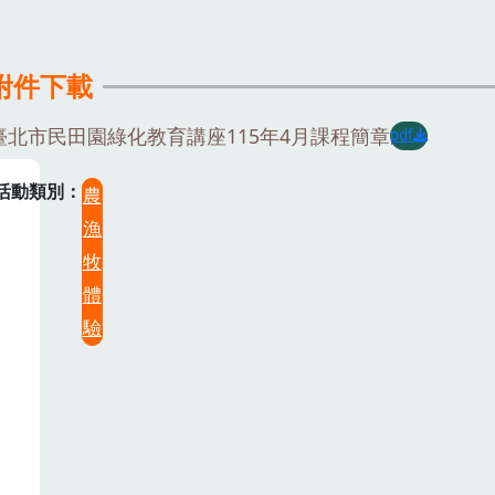
附件下載
臺北市民田園綠化教育講座115年4月課程簡章
pdf
活動類別
農
漁
牧
體
驗