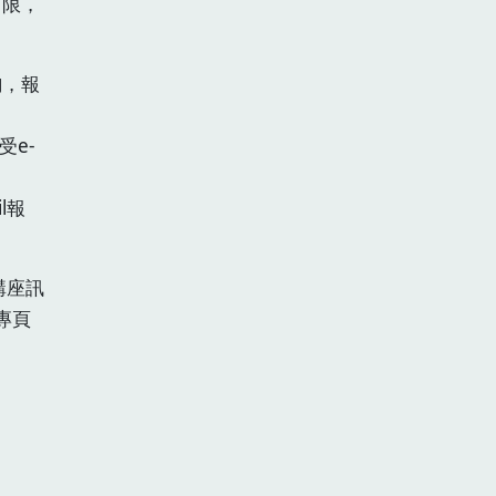
有限，
詢，報
受e-
l報
講座訊
專頁