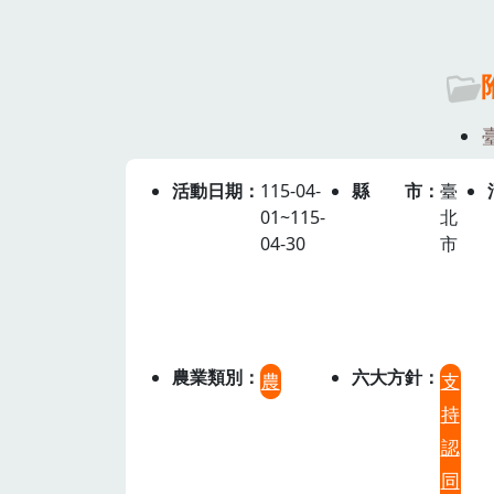
活動日期
115-04-
縣市
臺
01~115-
北
04-30
市
農業類別
六大方針
農
支
持
認
同