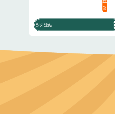
農
業
對外連結