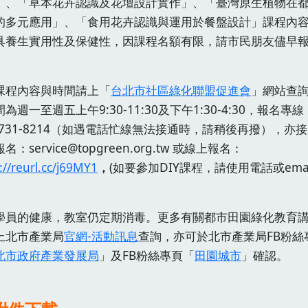
」、「草本花卉認識及花壇設計實作」、「臺灣原生植物在
的多元應用」、「食用花卉認識與運用於餐盤設計」課程內
具養生實用性及保健性，因課程名額有限，請市民朋友儘早
課程內容與時間請上「
台北市社區綠化聯盟促進會
」網站查
為週一至週五上午9:30-11:30及下午1:30-4:30，報名專線
)2731-8214（如遇電話忙線無法接通時，請稍後再撥），亦接
報名：service@topgreen.org.tw 或線上報名：
://reurl.cc/j69MY1
，
(如要參加DIY課程，請使用電話或emai
。
學員的健康，教室仍定期消毒。更多有關都市田園綠化教育
上北市產業局
官網-活動訊息
查詢，亦可於北市產業局FB粉絲
北市政府產業發展局
」及FB粉絲專頁「
田園城市
」確認。