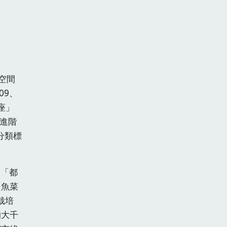
空間
09、
座」
藝進階
分類標
、「都
「魚菜
栽培
的大千