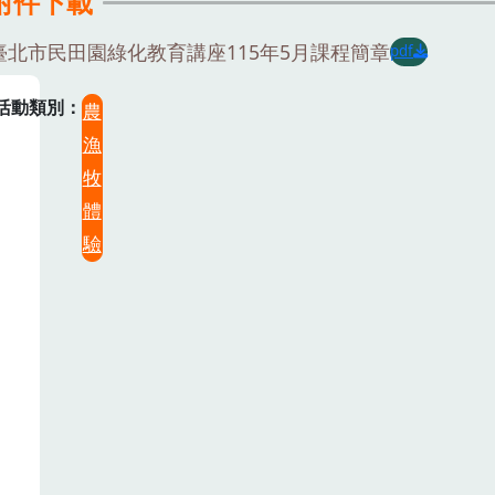
附件下載
臺北市民田園綠化教育講座115年5月課程簡章
pdf
活動類別
農
漁
牧
體
驗