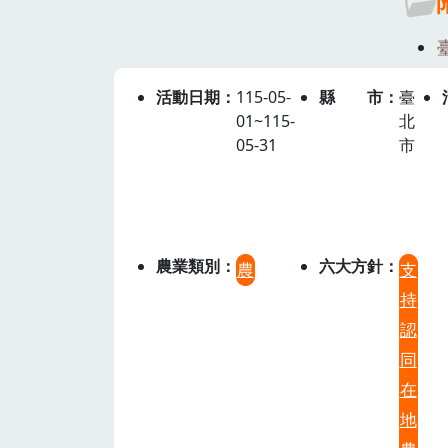
活動日期
115-05-
縣市
臺
01~115-
北
05-31
市
農業類別
六大方針
農
支
持
認
同
在
地