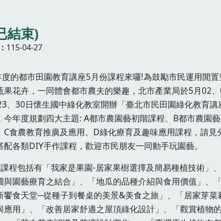
已結束)
115-04-27
5年度的都市田園教育講座5月份課程來囉!為鼓勵市民運用閒置
蔬果花卉，一同體會都市農夫的樂趣，北市產業局於5月02、
、23、30日懷生國中綠化教室開辦「臺北市民田園綠化教育講
，今年度規劃四大主題: A都市農園藝初階課程、B都市農園
、C食農教育推廣及應用、D綠化療育及趣味應用課程，請見
搭配各類DIY手作課程，歡迎市民朋友一同動手玩園藝。
份課程包括有「我家是果園-居家果樹選擇及簡易種植技術」
圃與園藝療育之結合」、「地瓜的品種介紹與食用價值」、
新饗食天堂─從種子到餐桌的美景&美食之旅」、「居家芽菜
與應用」、「改善居家舒適之屋頂綠化設計」、「觀賞植物