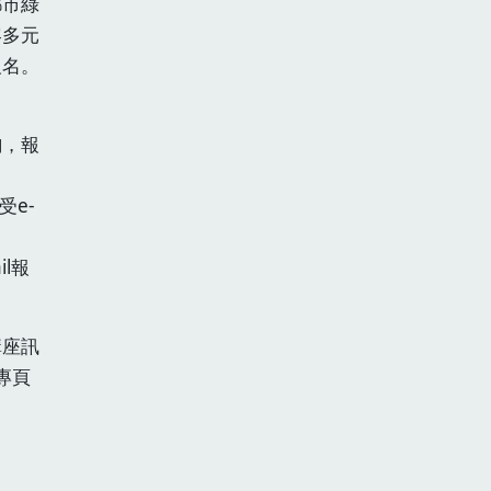
都市綠
容多元
報名。
詢，報
受e-
l報
講座訊
專頁