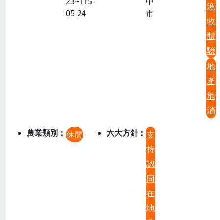
23~115-
中
漁
05-24
市
牧
體
驗
地
產
地
消
農業類別
六大方針
休閒
支
持
認
同
在
地