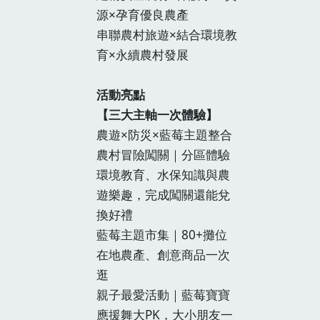
源×孕育優良農產
串聯農村旅遊×結合環境教
育×永續農村發展
活動亮點
【三大主軸一次體驗】
農遊×防災×藍莓主題整合
農村冒險闖關｜分區體驗
環境教育、水保知識與農
遊樂趣，完成闖關還能兌
換好禮
藍莓主題市集｜80+攤位
在地農產、創意商品一次
逛
‍‍親子最愛活動｜藍莓寶寶
應援舞大PK，大小朋友一