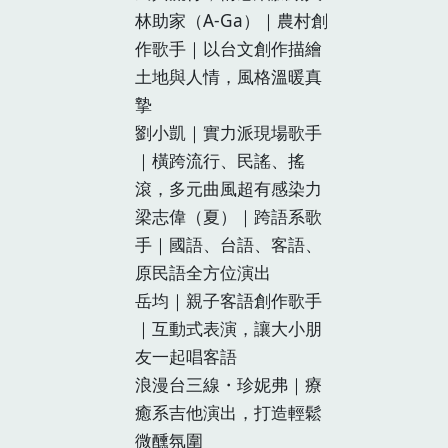
林助家（A-Ga）｜農村創
作歌手｜以台文創作描繪
土地與人情，風格溫暖真
摯
劉小凱｜實力派現場歌手
｜橫跨流行、民謠、搖
滾，多元曲風超有感染力
梁志偉（夏）｜跨語系歌
手｜國語、台語、客語、
原民語全方位演出
岳均｜親子客語創作歌手
｜互動式表演，讓大小朋
友一起唱客語
浪漫台三線・珍妮弗｜療
癒系吉他演出，打造輕鬆
微醺氛圍