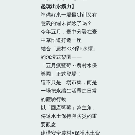
起玩出永續力】
準備好來一場最Chill又有
意義的週末冒險了嗎？
今年五月，臺中分署在臺
中草悟道打造一座
結合「農村×水保×永續」
的沉浸式樂園——
「五月瘋藍莓～農村水保
樂園」正式登場！
這不只是一場市集，而是
一場把永續生活帶進日常
的體驗行動
以「國產藍莓」為主角、
傳遞水土保持與防災的重
要觀念
建構安全農村×保護水土資