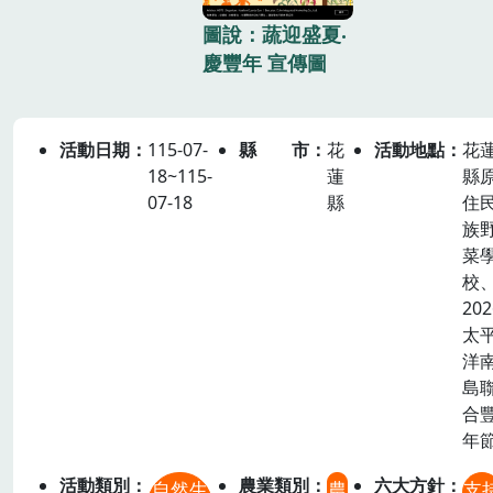
圖說：蔬迎盛夏‧
慶豐年 宣傳圖
活動日期
115-07-
縣市
花
活動地點
花
18~115-
蓮
縣
07-18
縣
住
族
菜
校
202
太
洋
島
合
年
活動類別
農業類別
六大方針
自然生
農
支