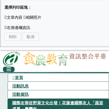
選擇列印區塊：
列印
取消
首頁
活動訊息
活動資訊
國際友善從野菜文化出發！花蓮邀國際友人「蔬迎
盛夏・慶豐年」