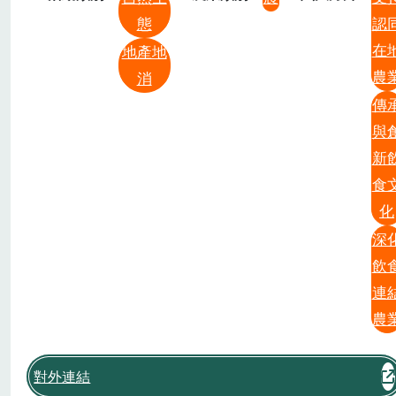
態
認
在
地產地
農
消
傳
與
新
食
化
深
飲
連
農
對外連結