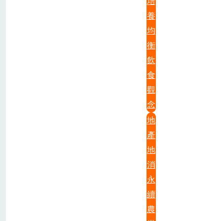
培
養
均
衡
飲
食
觀
念
地
產
地
消
永
續
農