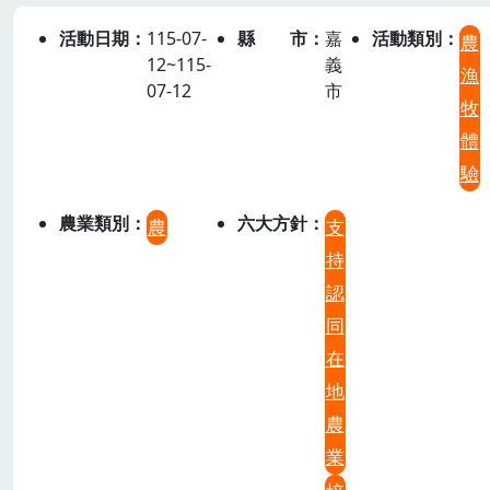
活動日期
115-07-
縣市
嘉
活動類別
農
12~115-
義
漁
07-12
市
牧
體
驗
農業類別
六大方針
農
支
持
認
同
在
地
農
業