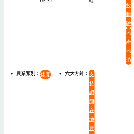
08-31
縣
牧
體
驗
地
產
地
消
農業類別
六大方針
休閒
支
持
認
同
在
地
農