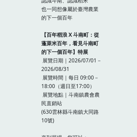
認識斗南、認識稻米
也一同想像屬於臺灣農業
的下一個百年
【百年​稻浪 X 斗南町：從
蓬萊​米百年，​看見​斗​南町​
的​下一​個百年】特展
展覽日期｜2026/07/01－
2026/08/31
展覽時間｜每日 09:00－
18:00（週日至17:00）
展覽地點｜斗南鎮農會農
民直銷站
(630雲林縣斗南鎮大同路
10號)