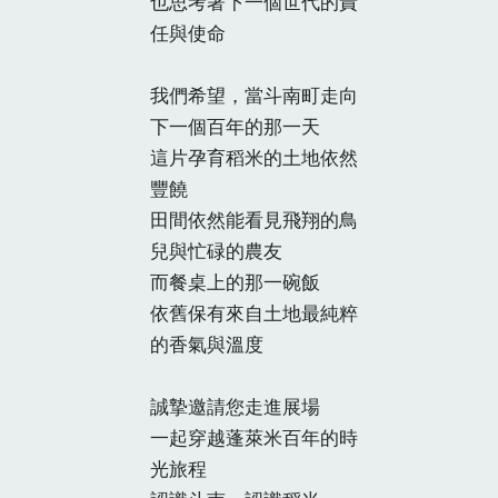
也思考著下一個世代的責
任與使命
我們希望，當斗南町走向
下一個百年的那一天
這片孕育稻米的土地依然
豐饒
田間依然能看見飛翔的鳥
兒與忙碌的農友
而餐桌上的那一碗飯
依舊保有來自土地最純粹
的香氣與溫度
誠摯邀請您走進展場
一起穿越蓬萊米百年的時
光旅程