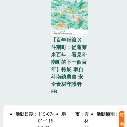
【百年​稻浪 X
斗南町：從蓬萊​
米百年，​看見​斗​
南町​的​下一​個百
年】特展_取自
斗南鎮農會-安
全食材守護者
FB
活動日期
115-07-
縣市
雲
活動類別
農
01~115-
林
漁