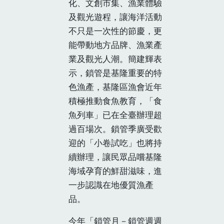
化、文創市集、漁業體驗
及觀光遊程，讓海洋活動
不只是一次性的節慶，更
能帶動地方品牌、漁業產
業及觀光人潮。簡建輝表
示，鎖管是基隆重要的特
色漁產，基隆區漁會近年
積極推動食魚教育，「食
魚列車」已在全臺辦理超
過百場次。鎖管季廣受歡
迎的「小卷試吃」也將持
續辦理，讓民眾品嚐基隆
海域孕育的鮮甜滋味，進
一步認識在地優質漁產
品。
今年「鎖管月－鎖管週週