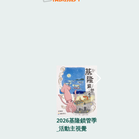
副市長邱佩
持2026基
季記者會，
2026基隆鎖管季
造夏季海洋
_活動主視覺
華 (8)