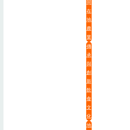
同
在
地
農
業
傳
承
與
創
新
飲
食
文
化
地