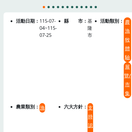
活動日期
115-07-
縣市
基
活動類別
農
04~115-
隆
漁
07-25
市
牧
體
驗
展
覽/
市
集
農業類別
六大方針
漁
支
持
認