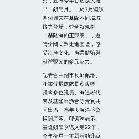
會，宣布今年首度擴大推
出「鎖管月」，於7月連續
四個週末在基隆不同場域
接力登場，並全新規劃
「基隆海釣王競賽」，邀
請全國民眾走進基隆，感
受海洋文化、漁業體驗與
港灣觀光的多元魅力。
記者會由副市長邱佩琳、
產業發展處處長蔡馥嚀、
議會多位議員、海巡署代
表及基隆區漁會等貴賓共
同出席，為年度海洋盛會
揭開序幕。邱佩琳表示，
基隆鎖管季邁入第22年，
今年從單一主題活動升級