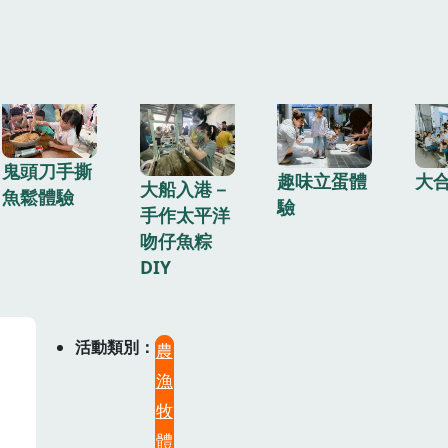
鬼頭刀手撕
趣味立蛋體
大
大船入港－
魚鬆體驗
驗
手作太平洋
吻仔魚粽
DIY
活動類別
農
漁
牧
體