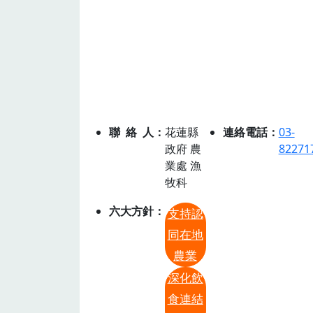
聯絡人
花蓮縣
連絡電話
03-
政府 農
82271
業處 漁
牧科
六大方針
支持認
同在地
農業
深化飲
食連結