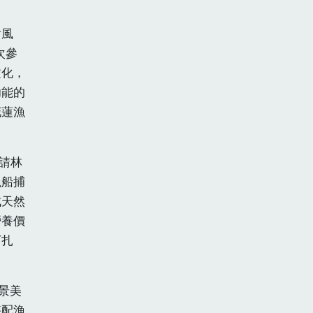
繪風
次參
文化，
功能的
花蓮漁
請林
漁船捕
成天然
營養價
下扎
景美
搭配漁