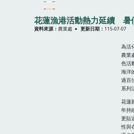
花蓮漁港活動熱力延續 暑
資料來源
農業處
更新日期
115-07-07
為活
農業
色活
海洋
過百
系列
花蓮
年持
更貼
性與