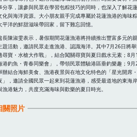
事分享，讓參與民眾在學習包粽技巧的同時，也深入了解花
文化與海洋資源。大小朋友親手完成專屬於花蓮漁港的海味
太平洋的鮮甜滋味帶回家，留下難忘回憶。
處長陳淑雯表示，暑假期間花蓮漁港將持續推出豐富多元的
主題活動，邀請民眾走進漁港、認識海洋。其中7月26日將舉
邊尋寶・水槍大作戰」，結合闖關尋寶與夏日戲水元素；8月
海港釣魚・青春同樂會」，帶領民眾體驗港區垂釣樂趣；9月2
舉辦結合海鮮美食、漁港夜景與在地文化特色的「星光開席
夜」，邀請全國民眾一起來到花蓮漁港，感受最道地的東海
與漁港魅力，共度充滿海味與歡樂的夏日時光。
相關照片