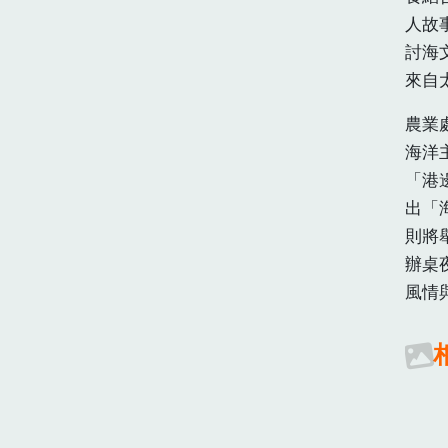
人故
討海
來自
農業
海洋
「港
出「
則將
辦桌
風情