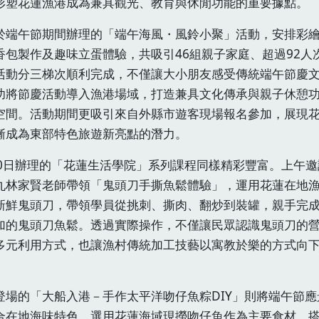
形塑花蓮漁港成為兼具觀光、教育與休閒功能的重要據點。
於端午節期間辦理的「端午海風・風鈴小聚」活動，安排彩
香包製作及趣味立蛋體驗，共吸引46組親子家庭、超過92人
活動分三梯次順利完成，不僅讓大小朋友感受傳統端午節慶
功將節慶活動導入漁港場域，打造兼具文化傳承與親子休憩
空間。活動期間更吸引來自外縣市遊客現場報名參加，展現
漸成為東部特色旅遊新亮點的潛力。
20日辦理的「花蓮生活學院」系列課程同樣精彩豐富。上午邀
丸林家賢老師帶領「鬼頭刀手撕魚鬆體驗」，運用花蓮在地
新鮮鬼頭刀，帶領學員從挑刺、撕肉、翻炒到裝罐，親手完
加的鬼頭刀魚鬆。透過實際操作，不僅讓民眾認識鬼頭刀的
多元利用方式，也讓漁村傳統加工技藝以寓教於樂的方式向
登場的「大船入港－手作太平洋吻仔魚粽DIY」則將端午節應
合在地海味特色，選用花蓮海域現撈吻仔魚作為主要食材，