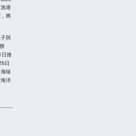
蓮漁港
粽，將
親子與
辦
1日推
6日
・海味
岸海洋