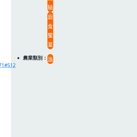
驗
廚
食
饗
宴
農業類別
漁
71#512