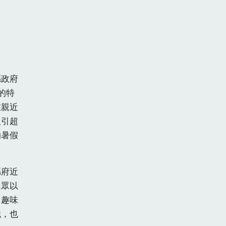
縣政府
的特
在親近
吸引超
的暑假
縣府近
民眾以
、趣味
識，也