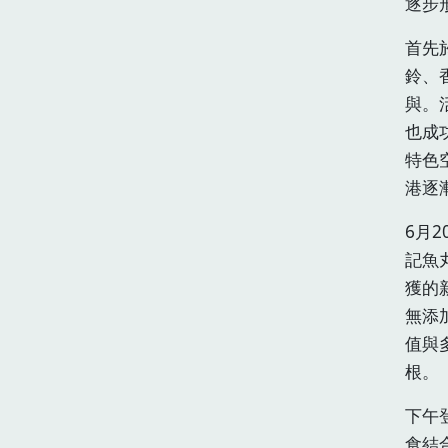
逐步
首先
鈴、
與。
也成
特色
港逐
6月
記魚
獲的
無添
值與
根。
下午
食結