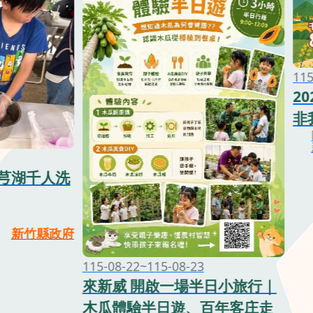
115
2
非
九芎湖千人洗
新竹縣政府
115-08-22~115-08-23
來新威 開啟一場半日小旅行｜
木瓜體驗半日遊、百年客庄走