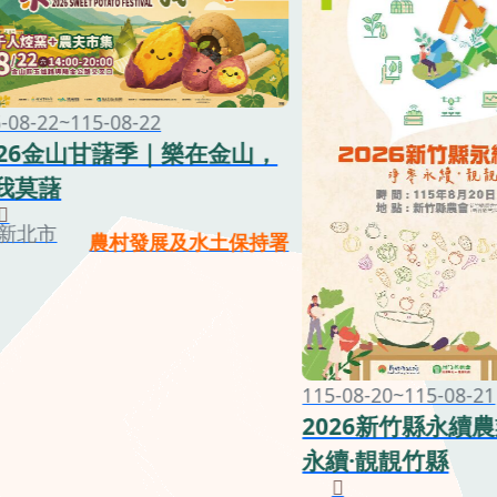
-08-22~115-08-22
026金山甘藷季｜樂在金山，
我莫藷
新北市
農村發展及水土保持署
115-08-20~115-08-21
2026新竹縣永續
永續·靚靚竹縣