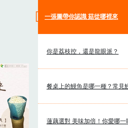
一張圖帶你認識 菇從哪裡來
你是荔枝控，還是龍眼派？
餐桌上的鰻魚是哪一種？常見
蓮藕選對 美味加倍！你愛哪一