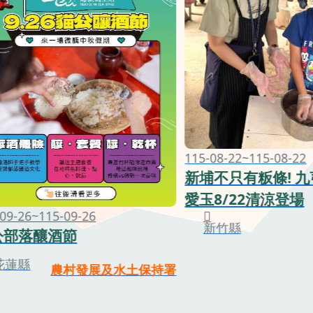
115-08-22~115-08-22
新埔不只有粄條! 
愛玉8/22清涼登場
09-26~115-09-26
新竹縣
公部落釀酒節
花蓮縣
農村發展及水土保持署