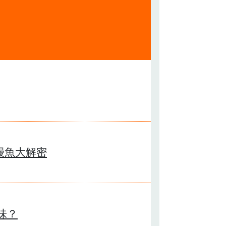
鰻魚大解密
味？