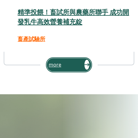
精準投餵！畜試所與農藥所聯手 成功開
發乳牛高效營養補充錠
畜產試驗所
more