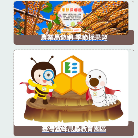
農業易遊網-季節採果趣
臺灣蠶蜂昆蟲教育園區