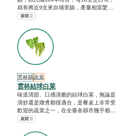
就有將近9支來自埔里鎮，產量相當驚
人！埔里茭白筍不僅供應全臺，還外銷到
日本，因此被譽為茭白筍的故鄉。埔里茭
白筍除了美味可口，還可以做成藝術品或
生活用品，是埔里人的驕傲。究竟埔里鎮
栽培茭白筍的祕訣是什麼？茭白筍還可以
做成什麼？答案就在「在地特色小教
室」。[註01]
雲林縣
蔬菜
雲林結球白菜
味道清甜、口感清脆的結球白菜，無論是
清炒還是燉煮都很適合，是餐桌上非常受
歡迎的蔬菜之一，在全臺各縣市幾乎都有
栽培。而產量第一名是哪個縣市呢？那一
定非雲林縣莫屬了！以110-112年的農情
調查統計，每年雲林縣結球白菜的收穫