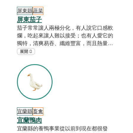
屏東縣
蔬菜
屏東茄子
茄子常常讓人兩極分化，有人說它口感軟
爛，吃起來讓人難以接受；也有人愛它的
獨特，清爽易吞、纖維豐富，而且熱量
低。無論是哪一派，或許都不知道，茄子
最大的產地在哪裡？答案就在屏東！這裡
的種植面積佔全國一半以上，主要集中在
屏北的里港、鹽埔、高樹、九如和屏東
市。市面上的常見的麻芝茄或紫娘，甚至
是少見的白茄子，有很多都是來自屏東
喔！[註01]
宜蘭縣
畜禽
宜蘭鴨肉
宜蘭縣的養鴨事業從以前到現在都很發