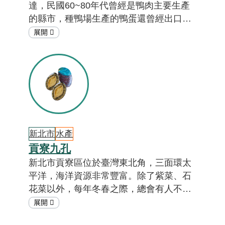
達，民國60~80年代曾經是鴨肉主要生產
的縣市，種鴨場生產的鴨蛋還曾經出口到
東南亞各國。雖然現在產量大不如前，但
是在臺灣的養鴨產業中仍扮演著重要角
色。一起到「在地特色小教室」聽故事
吧！[註01]
新北市
水產
貢寮九孔
新北市貢寮區位於臺灣東北角，三面環太
平洋，海洋資源非常豐富。除了紫菜、石
花菜以外，每年冬春之際，總會有人不畏
路遠，特別來貢寮一趟，品嚐當季最新
鮮、最美味的九孔。全臺有超過8成的九