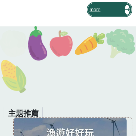
孔來自新北市貢寮，這裡曾是九孔主要養
殖地，在全盛時期更是創下13億8,000萬
more
的產值 [註01]。不過九孔產業卻沒有一直
輝煌下去，反而受到不明原因的重創。到
底當年發生什麼事情，貢寮九孔品牌又是
如何振作起來？一起來看「在地特色小教
室」吧！
主題推薦