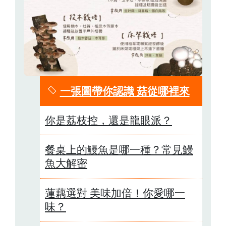
一張圖帶你認識 菇從哪裡來
你是荔枝控，還是龍眼派？
餐桌上的鰻魚是哪一種？常見鰻
魚大解密
蓮藕選對 美味加倍！你愛哪一
味？